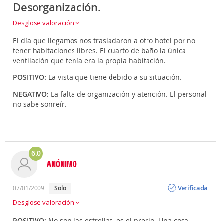
Desorganización.
Desglose valoración
El día que llegamos nos trasladaron a otro hotel por no
tener habitaciones libres. El cuarto de baño la única
ventilación que tenía era la propia habitación.
POSITIVO:
La vista que tiene debido a su situación.
NEGATIVO:
La falta de organización y atención. El personal
no sabe sonreír.
6.0
ANÓNIMO
Opinión
Verificada
07/01/2009
solo
Desglose valoración
POSITIVO:
No son las estrellas, es el precio. Una cosa