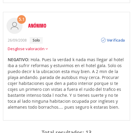
5.1
ANÓNIMO
Opinión
Verificada
26/09/2008
solo
Desglose valoración
NEGATIVO:
Hola. Pues la verdad k nada mas llegar al hotel
iba a sufrir reformas y estuvimos en el hotel gala. Solo os
puedo decir k la ubicacion esta muy bien. A 2 min de la
playa andando. parada de autobus muy cerca. Procurar
cojer habitaciones que den a patio interior porque si te
cojes un primero con vistas a fuera el ruido del trafico es
bastante intenso toda l noche. Y si tienes suerte y no te
toca al lado ninguna habitacion ocupada por ingleses y
alemanes todo borrachos.... pues seguro k estaras bien.
Total resultados:
13