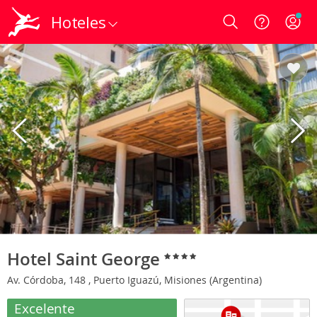
Hoteles
Login
Hotel Saint George
Av. Córdoba, 148 , Puerto Iguazú, Misiones (Argentina)
Excelente