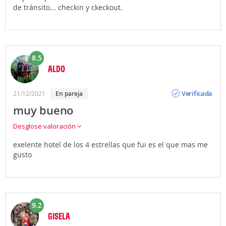
de tránsito... checkin y ckeckout.
8.5
ALDO
Opinión
Verificada
21/12/2021
en pareja
muy bueno
Desglose valoración
exelente hotel de los 4 estrellas que fui es el que mas me
gusto
9.2
GISELA