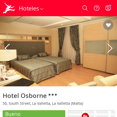
Hoteles
Login
Hotel Osborne
50, South Street, La Valletta, La Valletta (Malta)
Bueno