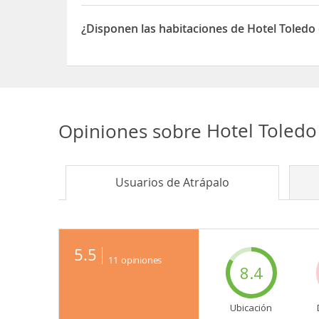
ejemplo, a cinco minutos del hotel encontrarás l
El Hotel Toledo está situado en Av. San Martin # 
¿Disponen las habitaciones de Hotel Toledo
Sí, las habitaciones del Hotel Toledo disponen de
Opiniones sobre
Hotel Toled
Usuarios de
Atrápalo
5.5
11
opiniones
8.4
Ubicación