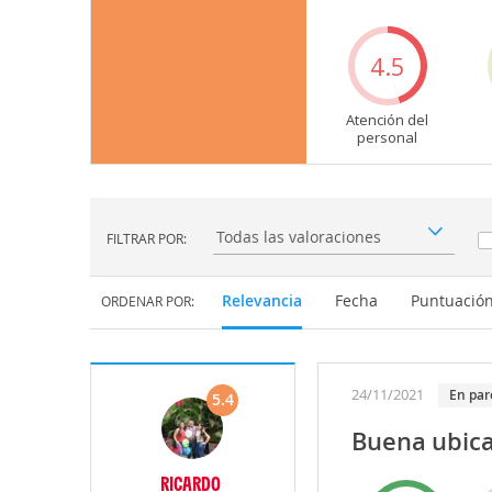
4.5
Atención del
personal
FILTRAR POR:
Filtrar por:
Relevancia
Fecha
Puntuació
ORDENAR POR:
24/11/2021
en par
5.4
Buena ubica
RICARDO