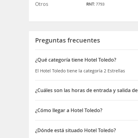
Otros
RNT
: 7793
Preguntas frecuentes
¿Qué categoría tiene Hotel Toledo?
El Hotel Toledo tiene la categoría 2 Estrellas
¿Cuáles son las horas de entrada y salida de
La entrada a Hotel Toledo es desde las 15:00 horas
¿Cómo llegar a Hotel Toledo?
El
Hotel Toledo
está en uno de los mejores barri
¿Dónde está situado Hotel Toledo?
En sus alrededores el hotel tiene supermercados, 