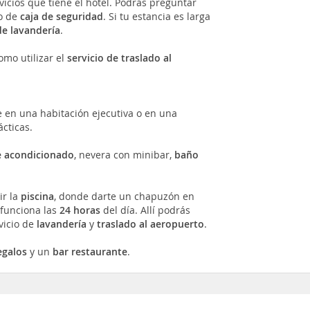
vicios que tiene el hotel. Podrás preguntar
io de
caja de seguridad
. Si tu estancia es larga
de lavandería
.
mo utilizar el
servicio de traslado al
e en una habitación ejecutiva o en una
cticas.
e acondicionado
, nevera con minibar,
baño
ir la
piscina
, donde darte un chapuzón en
funciona las
24 horas
del día. Allí podrás
rvicio de
lavandería
y
traslado al aeropuerto
.
egalos
y un
bar restaurante
.