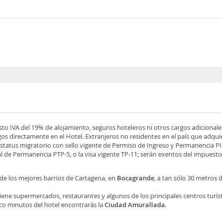
esto IVA del 19% de alojamiento, seguros hoteleros ni otros cargos adicionale
os directamente en el Hotel. Extranjeros no residentes en el país que adqu
tatus migratorio con sello vigente de Permiso de Ingreso y Permanencia PIP
 de Permanencia PTP-5, o la visa vigente TP-11; serán exentos del impuesto 
de los mejores barrios de Cartagena, en
Bocagrande
, a tan sólo 30 metros d
tiene supermercados, restaurantes y algunos de los principales centros turís
nco minutos del hotel encontrarás la
Ciudad Amurallada
.