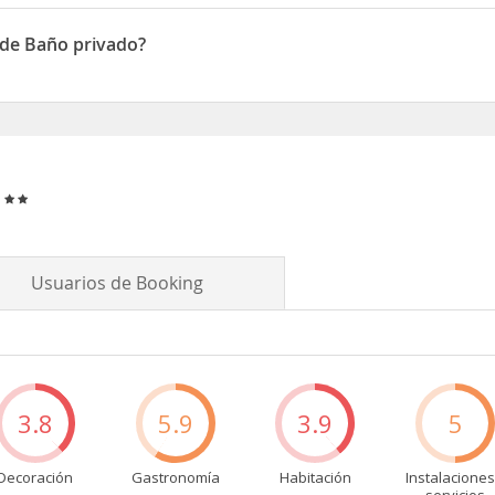
a
Ciudad Amurallada
.
6-40, Bocagrande
 de Baño privado?
 Baño privado
o
Usuarios de Booking
3.8
5.9
3.9
5
Decoración
Gastronomía
Habitación
Instalaciones