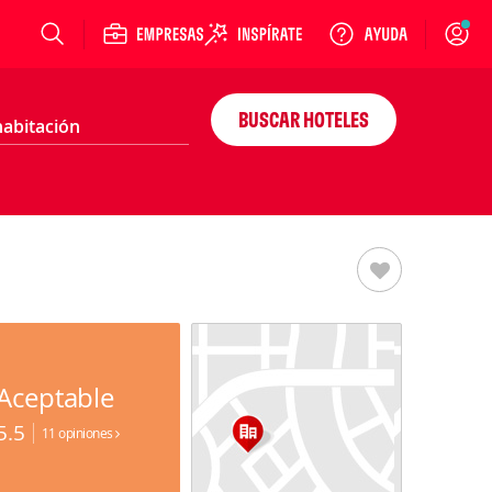
Login
BUSCAR HOTELES
Aceptable
5.5
11 opiniones