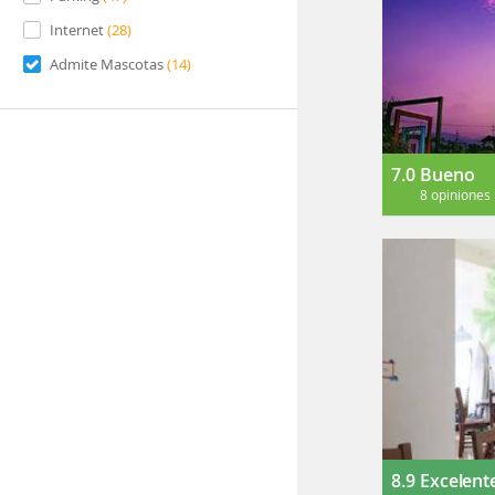
Internet
(
28
)
Admite Mascotas
(
14
)
7.0
Bueno
8 opiniones
8.9
Excelent