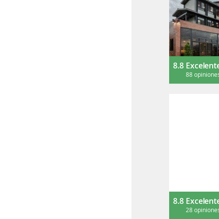
8.8
Excelent
88 opinione
8.8
Excelent
28 opinione