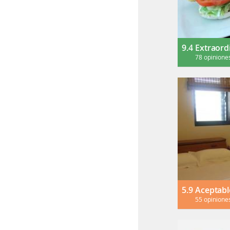
9.4
Extraord
78 opinione
5.9
Aceptabl
55 opinione