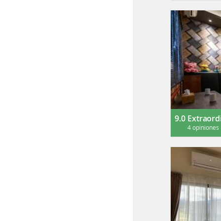
9.0
Extraord
4 opiniones