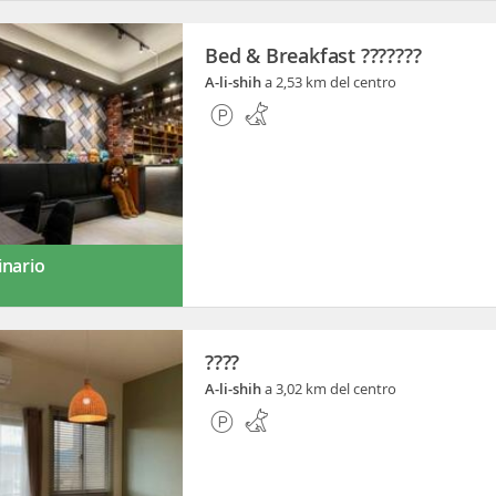
Bed & Breakfast ???????
A-li-shih
a 2,53 km del centro
inario
????
A-li-shih
a 3,02 km del centro