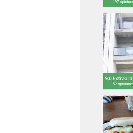
197 opinion
9.0
Extraord
52 opinione