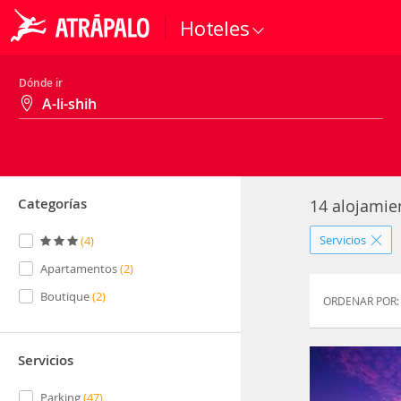
Hoteles
Dónde ir
Categorías
14 alojamie
Servicios
(
4
)
Apartamentos
(
2
)
Boutique
(
2
)
ORDENAR POR:
Servicios
Parking
(
47
)