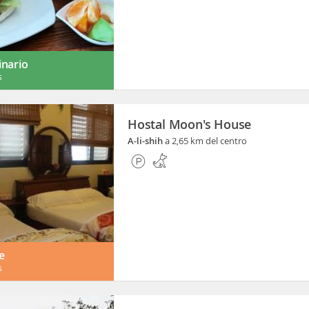
inario
s
Hostal Moon's House
A-li-shih
a 2,65 km del centro
e
s