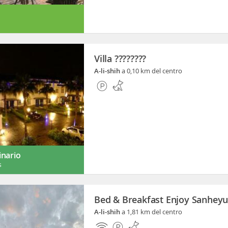
Villa ????????
A-li-shih
a 0,10 km del centro
inario
s
Bed & Breakfast Enjoy Sanhey
A-li-shih
a 1,81 km del centro