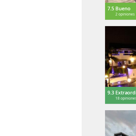
7.5
Bueno
2 opiniones
9.3
Extraord
18 opinione