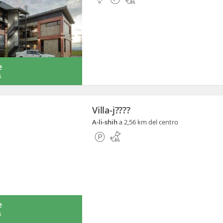
e
s
Villa-j????
A-li-shih
a 2,56 km del centro
e
s