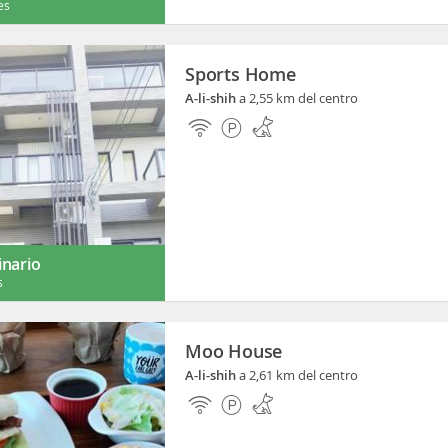
es
Sports Home
A-li-shih
a 2,55 km del centro
inario
s
Moo House
A-li-shih
a 2,61 km del centro