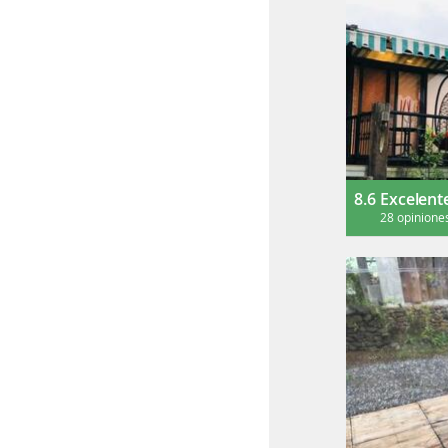
8.6
Excelent
28 opinione