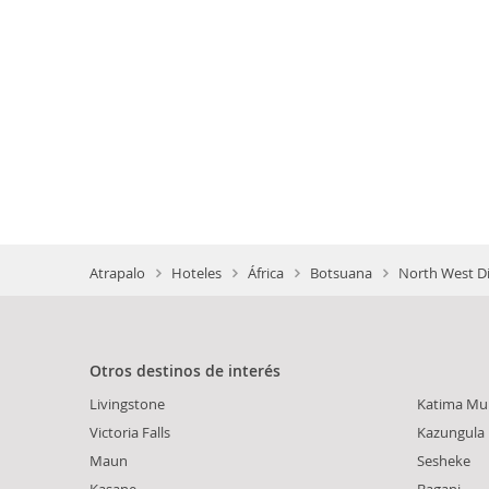
Atrapalo
Hoteles
África
Botsuana
North West Di
Otros destinos de interés
Livingstone
Katima Mul
Victoria Falls
Kazungula
Maun
Sesheke