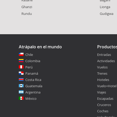
Kasane
Bagani
Ghanzi
Lionga
Rundu
Gudigwa
Atrápalo en el mundo
Producto
Chile
Entradas
Colombia
Actividades
Perú
Vuelos
Panamá
Trenes
Costa Rica
Hoteles
Guatemala
Vuelo+Hotel
Argentina
Viajes
México
Escapadas
Cruceros
Coches