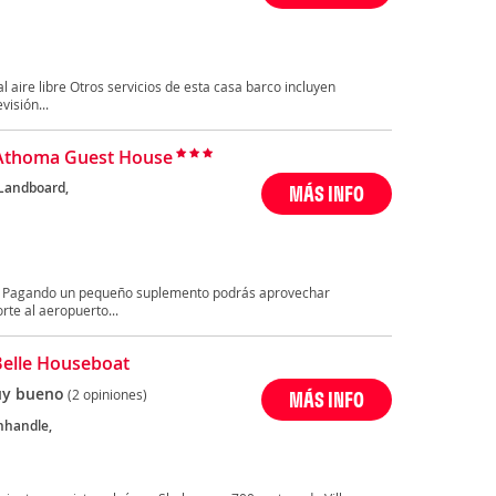
al aire libre Otros servicios de esta casa barco incluyen
visión...
Athoma Guest House
 Landboard,
MÁS INFO
ado Pagando un pequeño suplemento podrás aprovechar
rte al aeropuerto...
Belle Houseboat
y bueno
(2 opiniones)
MÁS INFO
nhandle,