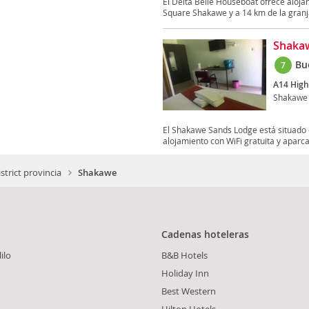
El Delta Belle Houseboat ofrece aloja
Square Shakawe y a 14 km de la granja
Shaka
Bu
7
A14 High
Shakawe
El Shakawe Sands Lodge está situado 
alojamiento con WiFi gratuita y aparca
strict provincia
Shakawe
Cadenas hoteleras
ilo
B&B Hotels
Holiday Inn
Best Western