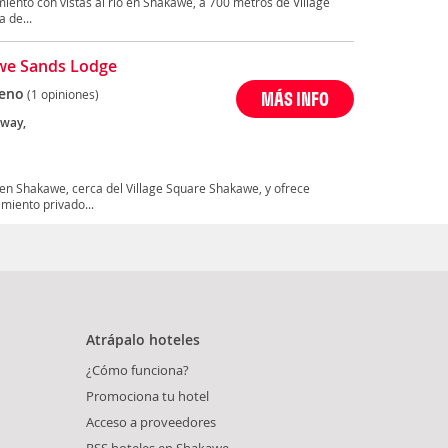
miento con vistas al río en Shakawe, a 700 metros de Village
 de...
we Sands Lodge
eno
(1 opiniones)
MÁS INFO
way,
en Shakawe, cerca del Village Square Shakawe, y ofrece
miento privado...
Atrápalo hoteles
¿Cómo funciona?
Promociona tu hotel
Acceso a proveedores