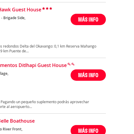
Hawk Guest House
 - Brigade Side,
MÁS INFO
os redondos Delta del Okavango: 0,1 km Reserva Mahango
9 km Puente de...
mentos Ditlhapi Guest House
lage,
MÁS INFO
ado Pagando un pequeño suplemento podrás aprovechar
rte al aeropuerto...
Belle Boathouse
 River Front,
MÁS INFO