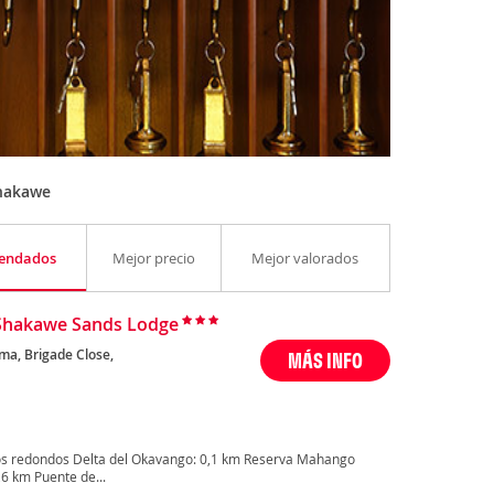
Shakawe
endados
Mejor precio
Mejor valorados
Shakawe Sands Lodge
a, Brigade Close,
MÁS INFO
os redondos Delta del Okavango: 0,1 km Reserva Mahango
6 km Puente de...