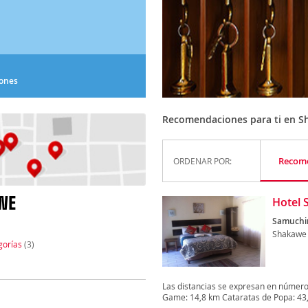
iones
Recomendaciones para ti en 
Recom
ORDENAR POR:
WE
Hotel 
Samuchim
Shakawe
gorías
(3)
Las distancias se expresan en númer
Game: 14,8 km Cataratas de Popa: 43,