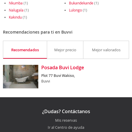
Nkumba
(1)
Bukandekande
(1)
Nalugala
(1)
Lulongo
(1)
Kakindu
(1)
Recomendaciones para ti en Buvvi
Recomendados
Mejor precio
Mejor valorados
Posada Buvi Lodge
Plot 77 Buvi Wakiso,
Buvvi
¿Dudas? Contáctanos
Mis reservas
Ir al Centro de ayuda