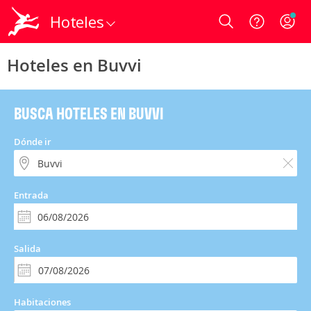
Hoteles
Login
Hoteles en Buvvi
BUSCA HOTELES EN BUVVI
Dónde ir
Entrada
Salida
Habitaciones