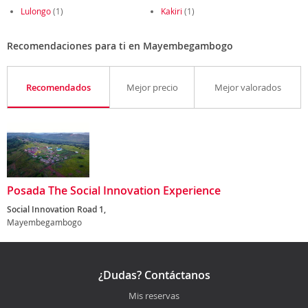
Lulongo
(1)
Kakiri
(1)
Recomendaciones para ti en Mayembegambogo
Recomendados
Mejor precio
Mejor valorados
Posada The Social Innovation Experience
Social Innovation Road 1,
Mayembegambogo
¿Dudas? Contáctanos
Mis reservas