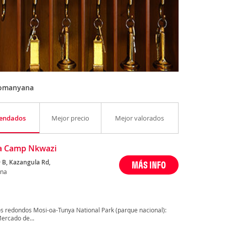
Komanyana
endados
Mejor precio
Mejor valorados
a Camp Nkwazi
 B, Kazangula Rd,
MÁS INFO
na
s redondos Mosi-oa-Tunya National Park (parque nacional):
ercado de...