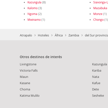
Kazungula
(8)
Siavonga-L
Kalomo
(3)
Mazabuka
Ngoma
(2)
Monze
(1)
Mwinamo
(1)
Chongo
(1)
Atrapalo
Hoteles
África
Zambia
del Sur provinci
Otros destinos de interés
Livingstone
Kazungula
Victoria Falls
Kariba
Maun
Nata
Kasane
Kafue
Choma
Dete
Katima Mulilo
Sesheke