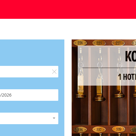
K
1 HO