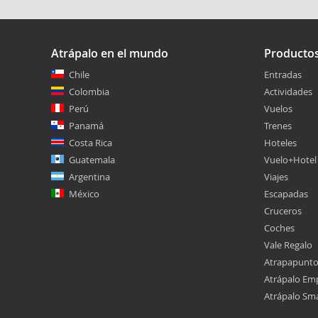
Atrápalo en el mundo
Producto
Chile
Entradas
Colombia
Actividades
Perú
Vuelos
Panamá
Trenes
Costa Rica
Hoteles
Guatemala
Vuelo+Hotel
Argentina
Viajes
México
Escapadas
Cruceros
Coches
Vale Regalo
Atrapapunt
Atrápalo Em
Atrápalo Sm