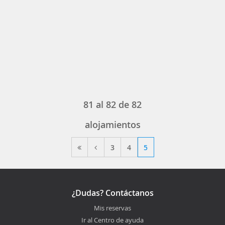
81
al
82
de
82
alojamientos
3
4
5
¿Dudas? Contáctanos
Mis reservas
Ir al Centro de ayuda