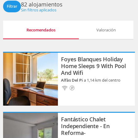
82 alojamientos
Filtrar
Sin filtros aplicados
Recomendados
Valoración
Foyes Blanques Holiday
Home Sleeps 9 With Pool
And Wifi
Alfàs Del Pi
a 1,14 km del centro
Fantástico Chalet
Independiente - En
Reforma-