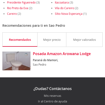
Presidente Figueiredo
(3)
Itacoatiara
(3)
Rio Preto da Eva
(2)
Vila do Careiro
(2)
Careiro
(2)
Sítio Nova Esperança
(1)
Recomendaciones para ti en Sao Pedro
Recomendados
Mejor precio
Mejor valorados
Posada Amazon Arowana Lodge
Paraná do Mamori,
Sao Pedro
¿Dudas? Contáctanos
Mis reservas
Ir al Centro de ayuda