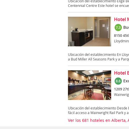
Ubicación del establecimiento Elige Be
Centennial Centre Este hotel se encuen
Hotel 
Bu
7.3
8150 45t
Lloydmin
Ubicación del establecimiento En Llo
a Bud Miller All Seasons Park y a Parq
Hotel 
Ex
8.6
1209 27t
Wainwrig
Ubicación del establecimiento Desde 
fácil acceso a Wainwright Rail Park y a 
Ver los 681 hoteles en Alberta,