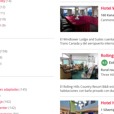
lley
(14)
(12)
Hotel 
(11)
160 Kana
(10)
Canmore
r
(9)
El Windtower Lodge and Suites cuenta c
Trans Canada y del aeropuerto interna
(159)
Rollin
3)
Ex
9.5
)
Rural rou
Three Hil
El Rolling Hills Country Resort B&B es
nes adaptadas
(145)
habitaciones con baño privado con duc
)
je
(162)
Hotel 
enter
(142)
1 Silverti
quipajes
(84)