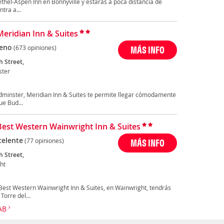
thel-Aspen Inn en Bonnyville y estarás a poca distancia de
tra a...
Meridian Inn & Suites
eno
(673 opiniones)
MÁS INFO
h Street,
ster
ydminster, Meridian Inn & Suites te permite llegar cómodamente
ue Bud...
Best Western Wainwright Inn & Suites
celente
(77 opiniones)
MÁS INFO
h Street,
ht
Best Western Wainwright Inn & Suites, en Wainwright, tendrás
Torre del...
 AB