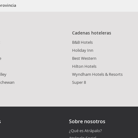
provincia
Cadenas hoteleras
t
B&B Hotels
Holiday Inn
e
Best Western
Hilton Hotels
lley
Wyndham Hotels & Resorts
atchewan
Super 8
s
Sobre nosotros
¿Qué es Atrápalo?