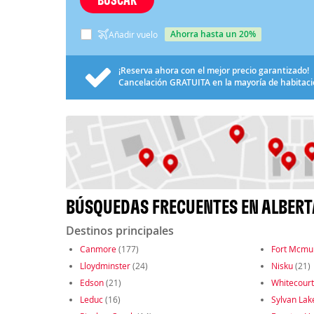
ahorra hasta un 20%
Añadir vuelo
¡Reserva ahora con el mejor precio garantizado!
Cancelación
GRATUITA
en la mayoría de habitac
BÚSQUEDAS FRECUENTES EN ALBERT
Destinos principales
Canmore
(177)
Fort Mcmu
Lloydminster
(24)
Nisku
(21)
Edson
(21)
Whitecourt
Leduc
(16)
Sylvan Lak