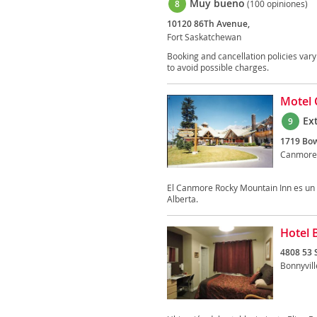
Muy bueno
8
(100 opiniones)
10120 86Th Avenue,
Fort Saskatchewan
Booking and cancellation policies vary 
to avoid possible charges.
Motel 
Ex
9
1719 Bow 
Canmore
El Canmore Rocky Mountain Inn es un 
Alberta.
Hotel 
4808 53 S
Bonnyvill