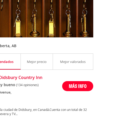
berta, AB
endados
Mejor precio
Mejor valorados
Didsbury Country Inn
y bueno
(134 opiniones)
MÁS INFO
Avenue,
 la ciudad de Didsbury, en Canadá.Cuenta con un total de 32
evera y TV...