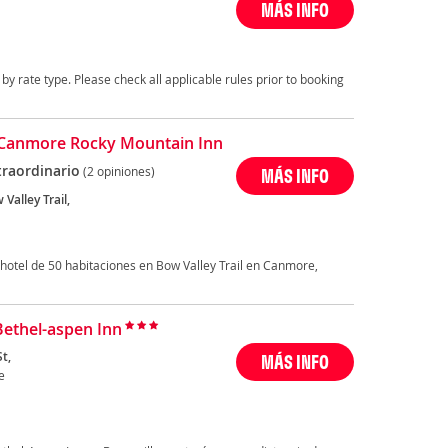
MÁS INFO
by rate type. Please check all applicable rules prior to booking
Canmore Rocky Mountain Inn
traordinario
(2 opiniones)
MÁS INFO
Valley Trail,
hotel de 50 habitaciones en Bow Valley Trail en Canmore,
Bethel-aspen Inn
t,
MÁS INFO
e