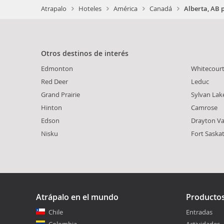
Atrapalo
Hoteles
América
Canadá
Alberta, AB 
Otros destinos de interés
Edmonton
Whitecour
Red Deer
Leduc
Grand Prairie
Sylvan Lak
Hinton
Camrose
Edson
Drayton Va
Nisku
Fort Sask
Atrápalo en el mundo
Producto
Chile
Entradas