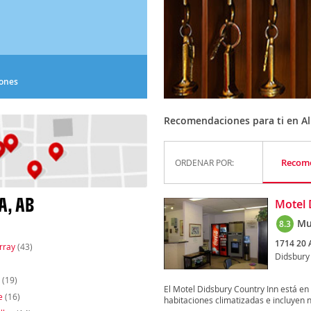
iones
Recomendaciones para ti en Al
Recom
ORDENAR POR:
A, AB
Motel 
Mu
8.3
1714 20 
rray
(43)
Didsbury
(19)
El Motel Didsbury Country Inn está en
e
(16)
habitaciones climatizadas e incluyen n