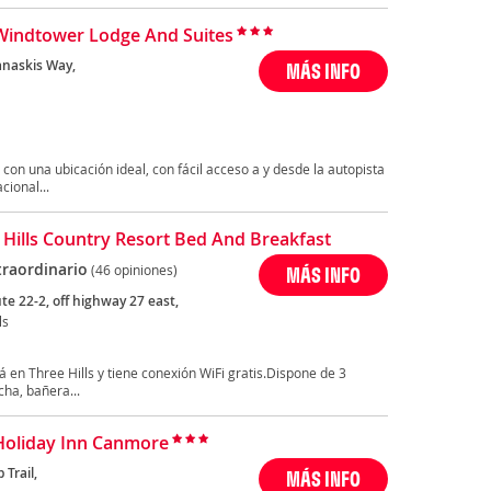
Windtower Lodge And Suites
naskis Way,
MÁS INFO
on una ubicación ideal, con fácil acceso a y desde la autopista
cional...
g Hills Country Resort Bed And Breakfast
traordinario
(46 opiniones)
MÁS INFO
te 22-2, off highway 27 east,
ls
tá en Three Hills y tiene conexión WiFi gratis.Dispone de 3
ha, bañera...
Holiday Inn Canmore
p Trail,
MÁS INFO