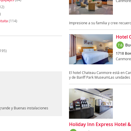
Canmore
12)
)
tuita
(114)
Impresione a su familia y cree recuer
Hotel 
Bu
7.6
195)
1718 Bow 
Canmore
El hotel Chateau Canmore está en Ca
y de Banff Park MuseumLas unidades d
 grande y Buenas instalaciones
Holiday Inn Express Hotel 