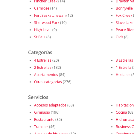
Pincher Creek
(14)
Drayton Va
Camrose
(14)
Bonnyville
Fort Saskatchewan
(12)
Fox Creek
Sherwood Park
(10)
Slave Lake
High Level
(9)
Peace Rive
St Paul
(8)
Olds
(8)
Categorías
4 Estrellas
(20)
3 Estrellas
2 Estrellas
(132)
1 Estrella
(
Apartamentos
(84)
Hostales
(5
Otras categorías
(276)
Servicios
Accesos adaptados
(88)
Habitacio
Gimnasio
(196)
Cocina
(68
Restaurante
(85)
Hidromasa
Transfer
(46)
Business C
Alquiler de bicicletas
(12)
Consigna e