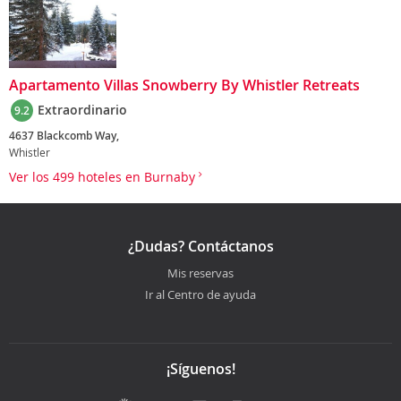
Apartamento Villas Snowberry By Whistler Retreats
Extraordinario
9.2
4637 Blackcomb Way,
Whistler
Ver los 499 hoteles en Burnaby
¿Dudas? Contáctanos
Mis reservas
Ir al Centro de ayuda
¡Síguenos!