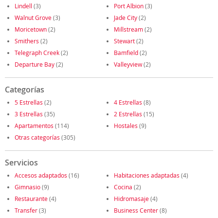
Lindell
(3)
Port Albion
(3)
Walnut Grove
(3)
Jade City
(2)
Moricetown
(2)
Millstream
(2)
Smithers
(2)
Stewart
(2)
Telegraph Creek
(2)
Bamfield
(2)
Departure Bay
(2)
Valleyview
(2)
Categorías
5 Estrellas
(2)
4 Estrellas
(8)
3 Estrellas
(35)
2 Estrellas
(15)
Apartamentos
(114)
Hostales
(9)
Otras categorías
(305)
Servicios
Accesos adaptados
(16)
Habitaciones adaptadas
(4)
Gimnasio
(9)
Cocina
(2)
Restaurante
(4)
Hidromasaje
(4)
Transfer
(3)
Business Center
(8)