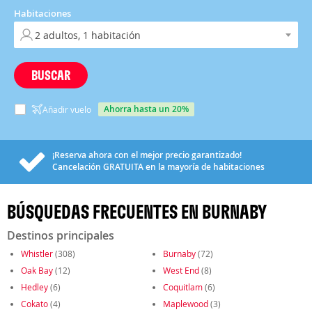
Habitaciones
BUSCAR
ahorra hasta un 20%
Añadir vuelo
¡Reserva ahora con el mejor precio garantizado!
Cancelación
GRATUITA
en la mayoría de habitaciones
BÚSQUEDAS FRECUENTES EN BURNABY
Destinos principales
Whistler
(308)
Burnaby
(72)
Oak Bay
(12)
West End
(8)
Hedley
(6)
Coquitlam
(6)
Cokato
(4)
Maplewood
(3)