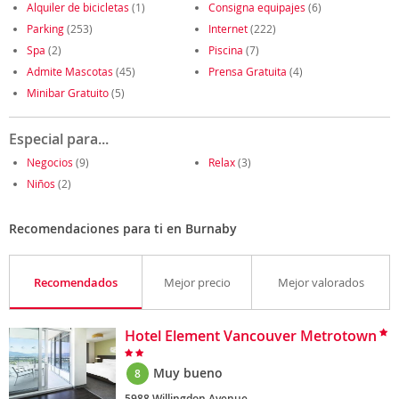
Alquiler de bicicletas
(1)
Consigna equipajes
(6)
Parking
(253)
Internet
(222)
Spa
(2)
Piscina
(7)
Admite Mascotas
(45)
Prensa Gratuita
(4)
Minibar Gratuito
(5)
Especial para...
Negocios
(9)
Relax
(3)
Niños
(2)
Recomendaciones para ti en Burnaby
Recomendados
Mejor precio
Mejor valorados
Hotel Element Vancouver Metrotown
Muy bueno
8
5988 Willingdon Avenue,