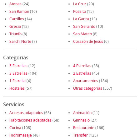
Atenas
(24)
La Cruz
(20)
San Ramón
(16)
Poasito
(15)
Carrillos
(14)
La Garita
(13)
Grecia
(12)
San Gerardo
(10)
Triunfo
(8)
San Mateo
(8)
Sarchi Norte
(7)
Corazón de Jesús
(6)
Categorías
5 Estrellas
(12)
4 Estrellas
(38)
3 Estrellas
(104)
2 Estrellas
(45)
1 Estrella
(4)
Apartamentos
(184)
Hostales
(57)
Otras categorías
(557)
Servicios
Accesos adaptados
(63)
Animación
(11)
Habitaciones adaptadas
(58)
Gimnasio
(27)
Cocina
(108)
Restaurante
(166)
Hidromasaje
(48)
Transfer
(125)