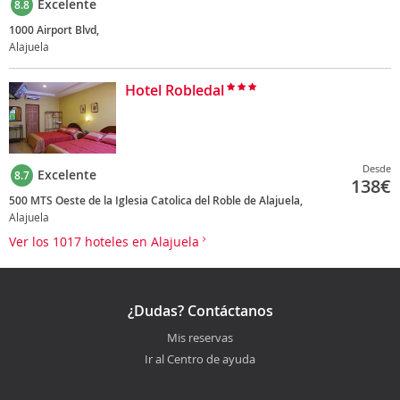
Excelente
8.8
1000 Airport Blvd,
Alajuela
Hotel Robledal
Desde
Excelente
8.7
138
€
500 MTS Oeste de la Iglesia Catolica del Roble de Alajuela,
Alajuela
Ver los 1017 hoteles en Alajuela
¿Dudas? Contáctanos
Mis reservas
Ir al Centro de ayuda