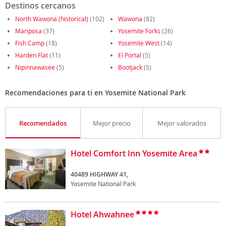
Destinos cercanos
North Wawona (historical)
(102)
Wawona
(82)
Mariposa
(37)
Yosemite Forks
(26)
Fish Camp
(18)
Yosemite West
(14)
Harden Flat
(11)
El Portal
(5)
Nipinnawasee
(5)
Bootjack
(5)
Recomendaciones para ti en Yosemite National Park
Recomendados
Mejor precio
Mejor valorados
Hotel Comfort Inn Yosemite Area
40489 HIGHWAY 41,
Yosemite National Park
Hotel Ahwahnee