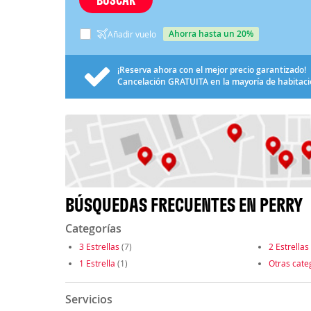
ahorra hasta un 20%
Añadir vuelo
¡Reserva ahora con el mejor precio garantizado!
Cancelación
GRATUITA
en la mayoría de habitac
BÚSQUEDAS FRECUENTES EN PERRY
Categorías
3 Estrellas
(7)
2 Estrellas
1 Estrella
(1)
Otras cate
Servicios