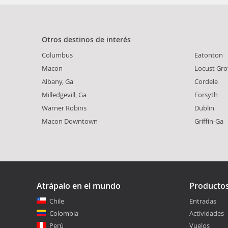
Otros destinos de interés
Columbus
Eatonton
Macon
Locust Gro
Albany, Ga
Cordele
Milledgevill, Ga
Forsyth
Warner Robins
Dublin
Macon Downtown
Griffin-Ga
Atrápalo en el mundo
Producto
Chile
Entradas
Colombia
Actividades
Perú
Vuelos