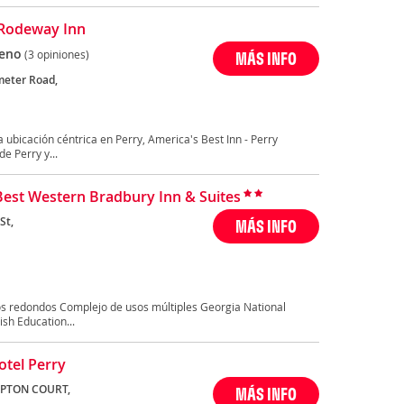
Rodeway Inn
eno
(3 opiniones)
MÁS INFO
meter Road,
 ubicación céntrica en Perry, America's Best Inn - Perry
de Perry y...
Best Western Bradbury Inn & Suites
St,
MÁS INFO
s redondos Complejo de usos múltiples Georgia National
sh Education...
otel Perry
PTON COURT,
MÁS INFO