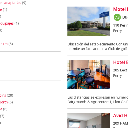
nes adaptadas
(9)
Motel 
te
(1)
)
Bu
7.3
quipajes
(1)
110 Peri
4)
Perry
tuita
(5)
Ubicación del establecimiento Con una
permite un fácil acceso a Club de golf 
Hotel 
205 Lect 
Perry
bins
(28)
Las distancias se expresan en número
Fairgrounds & Agricenter: 1,1 km Go Fi
North
(6)
le
(6)
Avid H
(3)
)
209 HAM