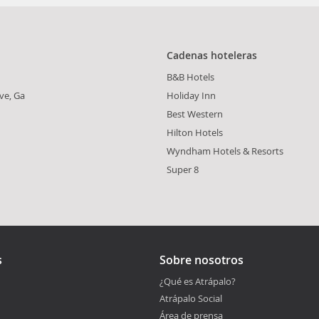
Cadenas hoteleras
B&B Hotels
ve, Ga
Holiday Inn
Best Western
Hilton Hotels
Wyndham Hotels & Resorts
Super 8
s
Sobre nosotros
¿Qué es Atrápalo?
Atrápalo Social
Área de prensa