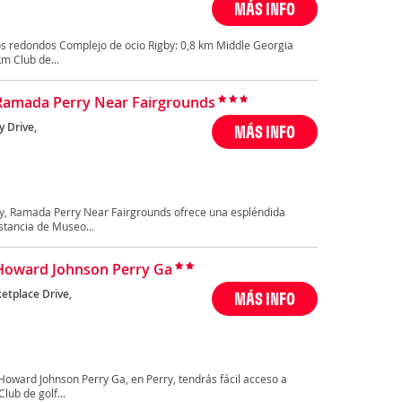
MÁS INFO
s redondos Complejo de ocio Rigby: 0,8 km Middle Georgia
km Club de...
Ramada Perry Near Fairgrounds
y Drive,
MÁS INFO
ry, Ramada Perry Near Fairgrounds ofrece una espléndida
stancia de Museo...
Howard Johnson Perry Ga
etplace Drive,
MÁS INFO
oward Johnson Perry Ga, en Perry, tendrás fácil acceso a
lub de golf...