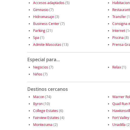
Accesos adaptados
(5)
Habitacio
Gimnasio
(7)
Restauran
Hidromasaje
(3)
Transfer
(1
Business Center
(7)
Consigna e
Parking
(21)
Internet
(1
Spa
(1)
Piscina
(8)
Admite Mascotas
(13)
Prensa Gra
Especial para...
Negocios
(7)
Relax
(1)
Niños
(7)
Destinos cercanos
Macon
(74)
Warner Ro
Byron
(10)
Quail Run 
College Estates
(6)
Hawkinsvil
Fairview Estates
(4)
Fort Valley
Montezuma
(2)
Unadilla
(2