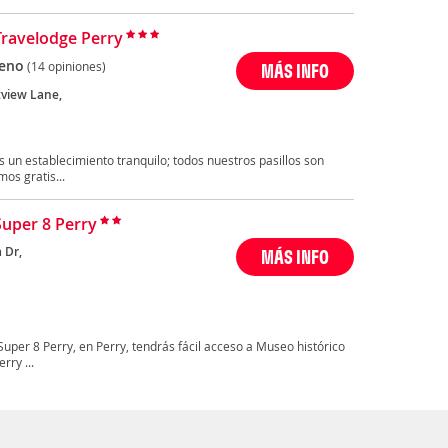
Travelodge Perry
eno
(14 opiniones)
MÁS INFO
view Lane,
 un establecimiento tranquilo; todos nuestros pasillos son
os gratis...
Super 8 Perry
 Dr,
MÁS INFO
uper 8 Perry, en Perry, tendrás fácil acceso a Museo histórico
rry ...