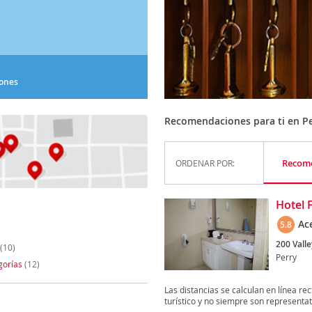
iones
Recomendaciones para ti en P
Recom
ORDENAR POR:
Hotel 
Ac
5.8
200 Valle
(10)
Perry
gorías
(12)
Las distancias se calculan en línea rec
turístico y no siempre son representati