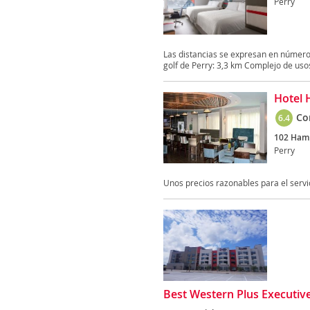
Perry
Las distancias se expresan en número
golf de Perry: 3,3 km Complejo de usos
Hotel 
Co
6.4
102 Hamp
Perry
Unos precios razonables para el servi
Best Western Plus Executiv