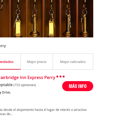
erry
endados
Mejor precio
Mejor valorados
Fairbridge Inn Express Perry
eptable
(153 opiniones)
MÁS INFO
y Drive,
ta desde el alojamiento hasta el lugar de interés o atractivo
vas de...