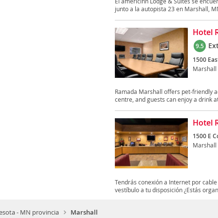
El americinn Lodge & Suites se encue
junto a la autopista 23 en Marshall, MN
Hotel 
Ex
9.5
1500 East
Marshall
Ramada Marshall offers pet-friendly a
centre, and guests can enjoy a drink at 
Hotel
1500 E Co
Marshall
Tendrás conexión a Internet por cable 
vestíbulo a tu disposición ¿Estás organ
sota - MN provincia
Marshall