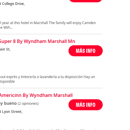
 College Drive,
l year at this hotel in Marshall The family will enjoy Camden
e WiFi...
Super 8 By Wyndham Marshall Mn
ain St,
MÁS INFO
ut exprés y tintorería o lavandería a tu disposición Hay un
disponible
Americinn By Wyndham Marshall
y bueno
(2 opiniones)
MÁS INFO
t Lyon Street,