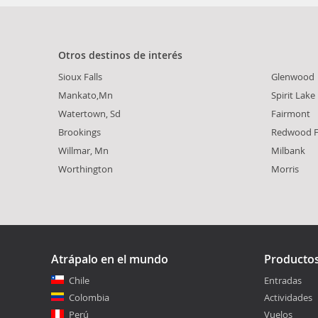
Otros destinos de interés
Sioux Falls
Glenwood
Mankato,Mn
Spirit Lake
Watertown, Sd
Fairmont
Brookings
Redwood F
Willmar, Mn
Milbank
Worthington
Morris
Atrápalo en el mundo
Producto
Chile
Entradas
Colombia
Actividades
Perú
Vuelos