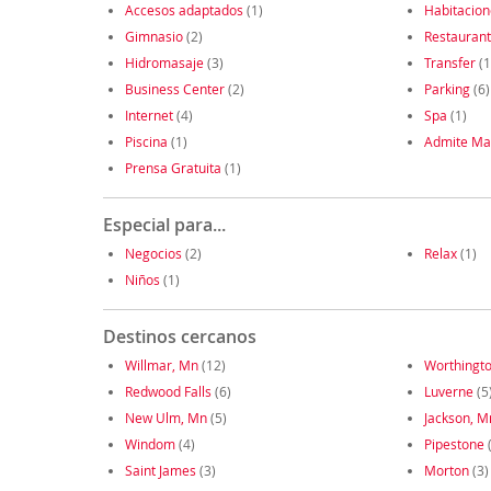
Accesos adaptados
(1)
Habitacio
Gimnasio
(2)
Restauran
Hidromasaje
(3)
Transfer
(1
Business Center
(2)
Parking
(6)
Internet
(4)
Spa
(1)
Piscina
(1)
Admite Ma
Prensa Gratuita
(1)
Especial para...
Negocios
(2)
Relax
(1)
Niños
(1)
Destinos cercanos
Willmar, Mn
(12)
Worthingt
Redwood Falls
(6)
Luverne
(5
New Ulm, Mn
(5)
Jackson, M
Windom
(4)
Pipestone
(
Saint James
(3)
Morton
(3)