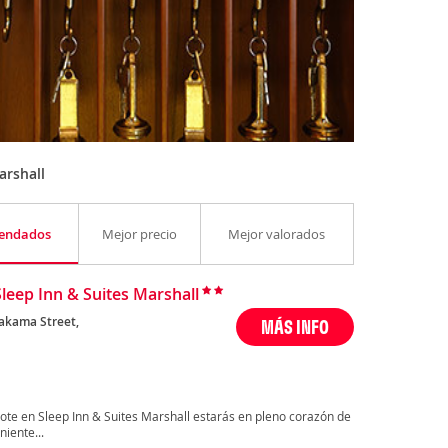
arshall
endados
Mejor precio
Mejor valorados
Sleep Inn & Suites Marshall
akama Street,
MÁS INFO
ote en Sleep Inn & Suites Marshall estarás en pleno corazón de
iente...