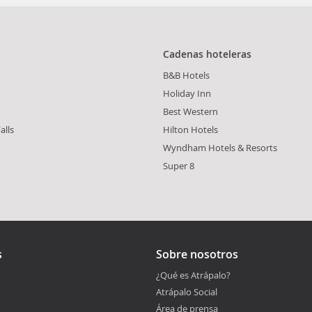
Cadenas hoteleras
B&B Hotels
Holiday Inn
Best Western
alls
Hilton Hotels
Wyndham Hotels & Resorts
Super 8
s
Sobre nosotros
¿Qué es Atrápalo?
Atrápalo Social
Área de prensa