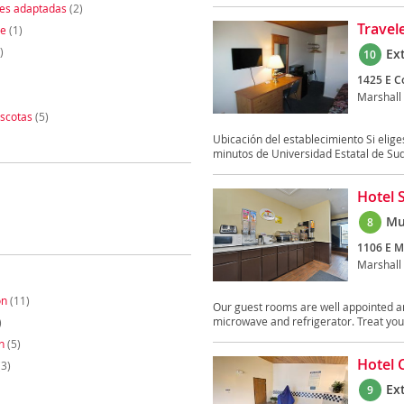
nes adaptadas
(2)
Travel
te
(1)
)
Ex
10
1425 E Co
Marshall
scotas
(5)
Ubicación del establecimiento Si elig
minutos de Universidad Estatal de Sud
Hotel 
Mu
8
1106 E M
Marshall
on
(11)
Our guest rooms are well appointed and
microwave and refrigerator. Treat yours
)
n
(5)
Hotel 
3)
Ex
9