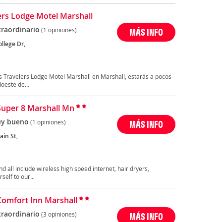
ers Lodge Motel Marshall
traordinario
(1 opiniones)
MÁS INFO
llege Dr,
es Travelers Lodge Motel Marshall en Marshall, estarás a pocos
oeste de...
Super 8 Marshall Mn
y bueno
(1 opiniones)
MÁS INFO
ain St,
 all include wireless high speed internet, hair dryers,
elf to our...
Comfort Inn Marshall
traordinario
(3 opiniones)
MÁS INFO