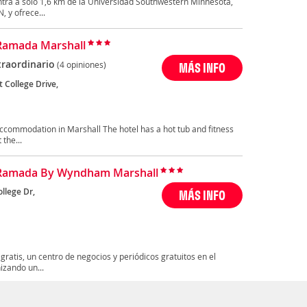
ntra a solo 1,6 km de la Universidad Southwestern Minnesota,
, y ofrece...
Ramada Marshall
traordinario
(4 opiniones)
MÁS INFO
 College Drive,
ccommodation in Marshall The hotel has a hot tub and fitness
the...
 Ramada By Wyndham Marshall
llege Dr,
MÁS INFO
gratis, un centro de negocios y periódicos gratuitos en el
izando un...