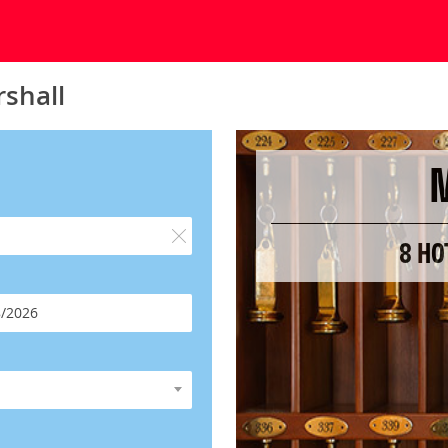
shall
8 HO