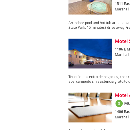
1511 East
Marshall
An indoor pool and hot tub are open al
State Park, 15 minutes? drive away Fre
Motel 
1106 E M
Marshall
Tendrás un centro de negocios, check-o
aparcamiento sin asistencia gratuito 
Motel 
Mu
8
1406 Eas
Marshall