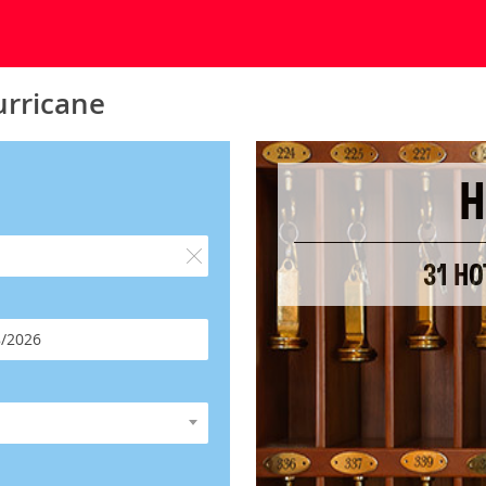
urricane
H
31 HO