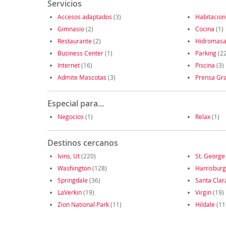
Servicios
Accesos adaptados
(3)
Habitacio
Gimnasio
(2)
Cocina
(1)
Restaurante
(2)
Hidromasa
Business Center
(1)
Parking
(22
Internet
(16)
Piscina
(3)
Admite Mascotas
(3)
Prensa Gra
Especial para...
Negocios
(1)
Relax
(1)
Destinos cercanos
Ivins, Ut
(220)
St. George
Washington
(128)
Harrisburg
Springdale
(36)
Santa Clar
LaVerkin
(19)
Virgin
(19)
Zion National Park
(11)
Hildale
(11