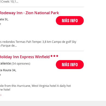
Creek: 10,1...
Rodeway Inn - Zion National Park
ate St,
MÁS INFO
e
os redondos Termas Pah Tempe: 3,8 km Campo de golf Sky
 Parque de...
Holiday Inn Express Winfield
celente
(54 opiniones)
MÁS INFO
te Route 34,
e
ile from this Hurricane, West Virginia hotel A daily hot
the hotel
e