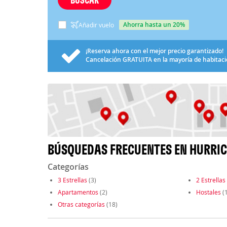
ahorra hasta un 20%
Añadir vuelo
¡Reserva ahora con el mejor precio garantizado!
Cancelación
GRATUITA
en la mayoría de habitac
BÚSQUEDAS FRECUENTES EN HURRI
Categorías
3 Estrellas
(3)
2 Estrellas
Apartamentos
(2)
Hostales
(1
Otras categorías
(18)