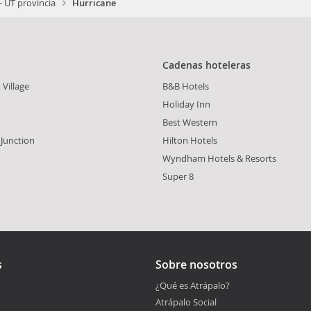
- UT provincia
Hurricane
Cadenas hoteleras
Village
B&B Hotels
Holiday Inn
Best Western
 Junction
Hilton Hotels
Wyndham Hotels & Resorts
Super 8
s
Sobre nosotros
¿Qué es Atrápalo?
Atrápalo Social