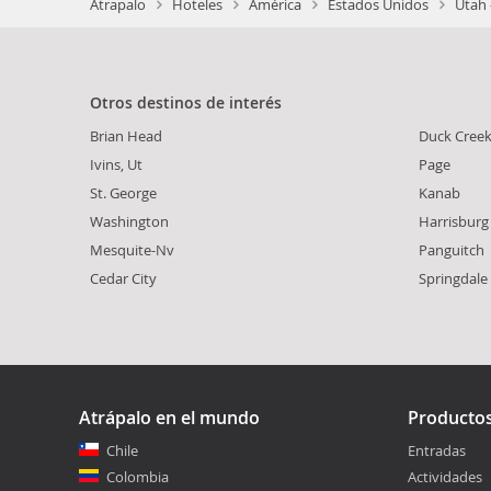
Atrapalo
Hoteles
América
Estados Unidos
Utah 
Otros destinos de interés
Brian Head
Duck Creek 
Ivins, Ut
Page
St. George
Kanab
Washington
Harrisburg
Mesquite-Nv
Panguitch
Cedar City
Springdale
Atrápalo en el mundo
Producto
Chile
Entradas
Colombia
Actividades