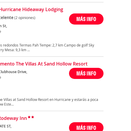
Hurricane Hideaway Lodging
celente
(2 opiniones)
MÁS INFO
n St,
e
os redondos Termas Pah Tempe: 2,7 km Campo de golf Sky
y Mesa: 9,3 km ...
mento The Villas At Sand Hollow Resort
Clubhouse Drive,
MÁS INFO
e
he Villas at Sand Hollow Resort en Hurricane y estarás a poca
w Este...
Rodeway Inn
ATE ST,
MÁS INFO