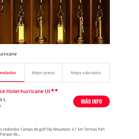
urricane
endados
Mejor precio
Mejor valorados
ce Hotel-hurricane Ut
0 S,
MÁS INFO
e
os redondos Campo de golf Sky Mountain: 4,1 km Termas Pah
Parque de...