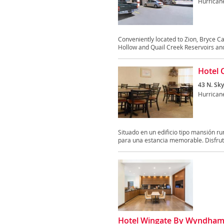
Hurrican
Conveniently located to Zion, Bryce C
Hollow and Quail Creek Reservoirs and
Hotel 
43 N. Sk
Hurrican
Situado en un edificio tipo mansión ru
para una estancia memorable. Disfrute
Hotel Wingate By Wyndham 