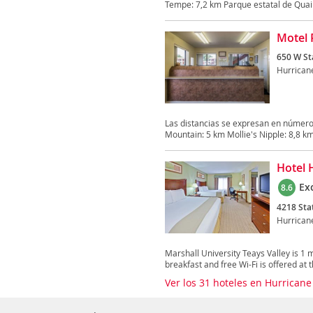
Tempe: 7,2 km Parque estatal de Quail 
Motel 
650 W St
Hurrican
Las distancias se expresan en númer
Mountain: 5 km Mollie's Nipple: 8,8 km
Hotel 
Ex
8.6
4218 Sta
Hurrican
Marshall University Teays Valley is 1 m
breakfast and free Wi-Fi is offered at 
Ver los 31 hoteles en Hurrican