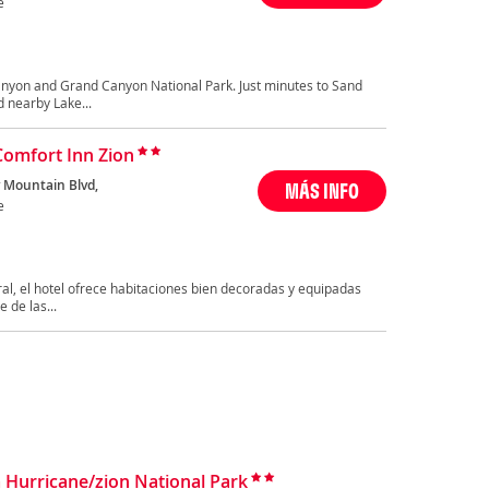
e
anyon and Grand Canyon National Park. Just minutes to Sand
 nearby Lake...
Comfort Inn Zion
y Mountain Blvd,
MÁS INFO
e
ral, el hotel ofrece habitaciones bien decoradas y equipadas
 de las...
Hurricane/zion National Park