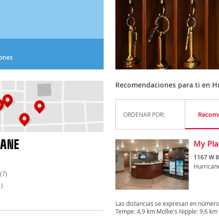
iones
Recomendaciones para ti en H
Recom
ORDENAR POR:
CANE
My Pla
1167 W 8
Hurrican
(7)
)
Las distancias se expresan en númer
Tempe: 4,9 km Mollie's Nipple: 9,6 km 