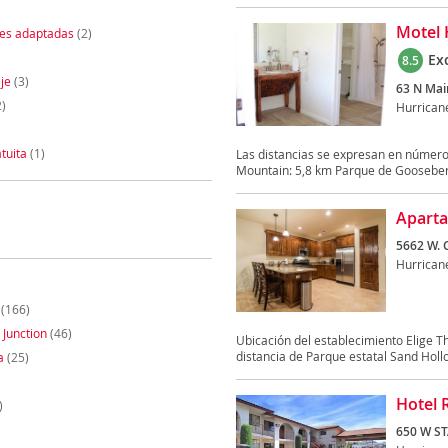
Motel 
nes adaptadas
(2)
Ex
8.5
je
(3)
63 N Mai
)
Hurrican
tuita
(1)
Las distancias se expresan en númer
Mountain: 5,8 km Parque de Gooseberr
Aparta
5662 W. 
Hurrican
(166)
 Junction
(46)
Ubicación del establecimiento Elige T
distancia de Parque estatal Sand Hollo
a
(25)
Hotel 
)
650 W ST