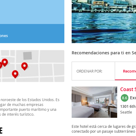
iones
Recomendaciones para ti en Se
Recom
ORDENAR POR:
Coast 
Ex
8.6
 noroeste de los Estados Unidos. Es
l hogar de muchas empresas
1301 6th
importante puerto marítimo y una
Seattle
de interés turístico.
Este hotel está cerca de lugares de g
E
conectado por un pasaje subterráneo a