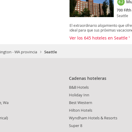
Mu
8.2
700 Fift
Seattle
El extraordinario alojamiento que ofr
ideal para que sus próximas vacacione
Ver los 645 hoteles en Seattle
ngton - WA provincia
Seattle
Cadenas hoteleras
h
B&B Hotels
Holiday Inn
e, Wa
Best Western
Hilton Hotels
ical)
Wyndham Hotels & Resorts
Super 8