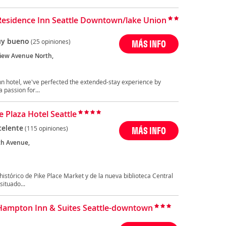
Residence Inn Seattle Downtown/lake Union
y bueno
(25 opiniones)
MÁS INFO
view Avenue North,
nn hotel, we've perfected the extended-stay experience by
 passion for...
 Plaza Hotel Seattle
celente
(115 opiniones)
MÁS INFO
th Avenue,
istórico de Pike Place Market y de la nueva biblioteca Central
situado...
Hampton Inn & Suites Seattle-downtown