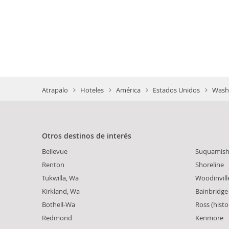
Atrapalo
Hoteles
América
Estados Unidos
Washi
Otros destinos de interés
Bellevue
Suquamis
Renton
Shoreline
Tukwilla, Wa
Woodinvill
Kirkland, Wa
Bainbridge
Bothell-Wa
Ross (histor
Redmond
Kenmore