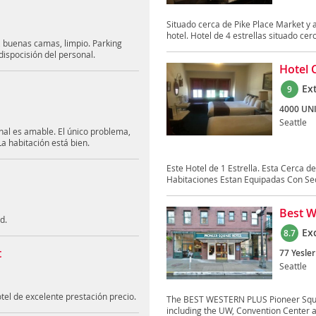
Situado cerca de Pike Place Market y a
hotel. Hotel de 4 estrellas situado cerc
, buenas camas, limpio. Parking
edispocisión del personal.
Hotel 
Ex
9
4000 UN
Seattle
onal es amable. El único problema,
La habitación está bien.
Este Hotel de 1 Estrella. Esta Cerca d
Habitaciones Estan Equipadas Con Sec
Best W
d.
Ex
8.7
t
77 Yesler
Seattle
el de excelente prestación precio.
The BEST WESTERN PLUS Pioneer Square H
including the UW, Convention Center a