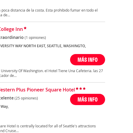
 poca distancia de la costa. Esta prohibido fumar en todo el
a de...
College Inn
traordinario
(1 opiniones)
IVERSITY WAY NORTH EAST, SEATTLE, WASHINGTO,
MÁS INFO
e University Of Washington. el Hotel Tiene Una Cafeteria. las 27
ador de...
estern Plus Pioneer Square Hotel
celente
(25 opiniones)
MÁS INFO
 Way,
otel is centrally located for all of Seattle's attractions
nd Cruise...