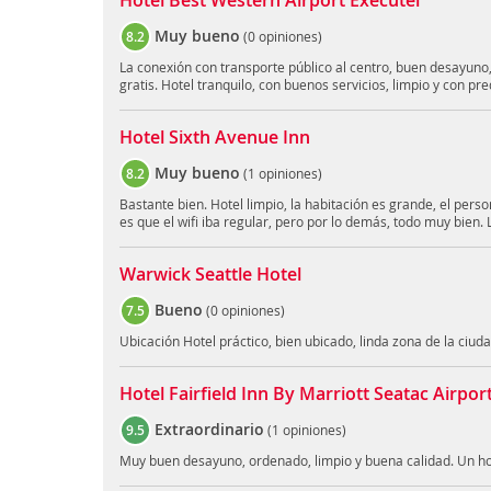
Hotel Best Western Airport Executel
Muy bueno
8.2
(
0 opiniones
)
La conexión con transporte público al centro, buen desayuno
gratis. Hotel tranquilo, con buenos servicios, limpio y con pr
Hotel Sixth Avenue Inn
Muy bueno
8.2
(
1 opiniones
)
Bastante bien. Hotel limpio, la habitación es grande, el pers
es que el wifi iba regular, pero por lo demás, todo muy bien. 
Warwick Seattle Hotel
Bueno
7.5
(
0 opiniones
)
Ubicación Hotel práctico, bien ubicado, linda zona de la ciuda
Hotel Fairfield Inn By Marriott Seatac Airpor
Extraordinario
9.5
(
1 opiniones
)
Muy buen desayuno, ordenado, limpio y buena calidad. Un hot