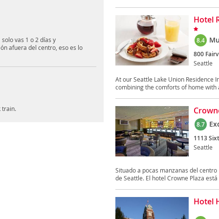
Hotel 
Mu
olo vas 1 o 2 días y
8.4
n afuera del centro, eso es lo
800 Fair
Seattle
At our Seattle Lake Union Residence I
combining the comforts of home with a
 train.
Crowne
Ex
8.7
1113 Six
Seattle
Situado a pocas manzanas del centro h
de Seattle. El hotel Crowne Plaza está 
Hotel 