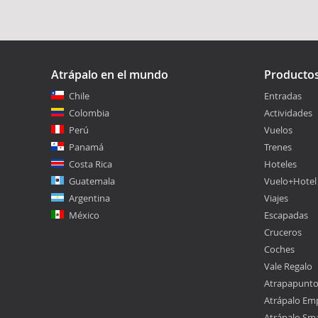
Atrápalo en el mundo
Producto
Chile
Entradas
Colombia
Actividades
Perú
Vuelos
Panamá
Trenes
Costa Rica
Hoteles
Guatemala
Vuelo+Hotel
Argentina
Viajes
México
Escapadas
Cruceros
Coches
Vale Regalo
Atrapapunt
Atrápalo Em
Atrápalo Sm