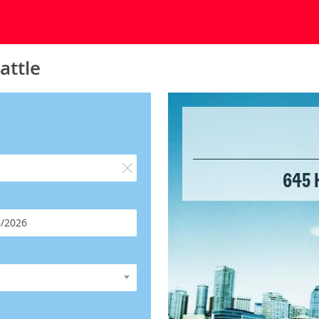
attle
645 