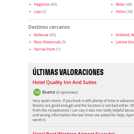
Negocios
(63)
Relax
(49)
Lujo
(2)
Niños
(28)
Destinos cercanos
Bellevue
(65)
Kirkland, 
Ross (historical)
(3)
Latona (his
Yarrow Point
(1)
ÚLTIMAS VALORACIONES
Hotel Quality Inn And Suites
Bueno
7.0
(
0 opiniones
)
Very quiet rooms. If you book it with plenty of time in advanc
Rooms are good enough and the location is not bad either. W
from the receptionists I can say it was not really helpful be
and wrong information the two times we asked for help. Apart f
worth it.