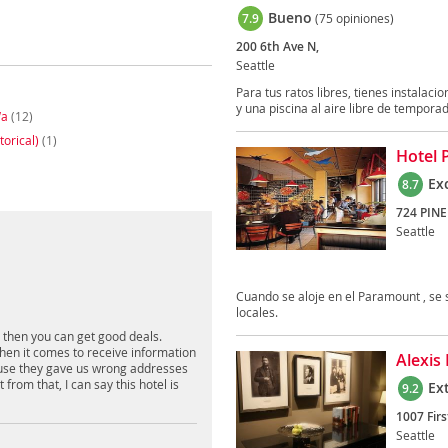
Bueno
7.9
(75 opiniones)
200 6th Ave N,
Seattle
Para tus ratos libres, tienes instala
y una piscina al aire libre de temporada
Wa
(12)
torical)
(1)
Hotel
Ex
8.7
724 PINE
Seattle
Cuando se aloje en el Paramount , se s
locales.
e then you can get good deals.
hen it comes to receive information
Alexis
cause they gave us wrong addresses
rom that, I can say this hotel is
Ex
9.2
1007 Fir
Seattle