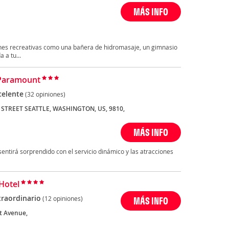
MÁS INFO
ciones recreativas como una bañera de hidromasaje, un gimnasio
 a tu...
 Paramount
celente
(32 opiniones)
 STREET SEATTLE, WASHINGTON, US, 9810,
MÁS INFO
entirá sorprendido con el servicio dinámico y las atracciones
 Hotel
traordinario
(12 opiniones)
MÁS INFO
st Avenue,