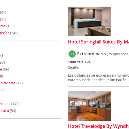
(41)
(31)
tos
(138)
gorías
(345)
Hotel Springhill Suites By 
Extraordinario
9.1
(25 opiniones
(1)
1800 Yale Ave,
97)
Seattle
te
(66)
Las distancias se expresan en números
8)
Paramount de Seattle: 0,6 km Pacific...
 bicicletas
(19)
89)
scotas
(142)
atuito
(54)
Hotel Travelodge By Wyndh