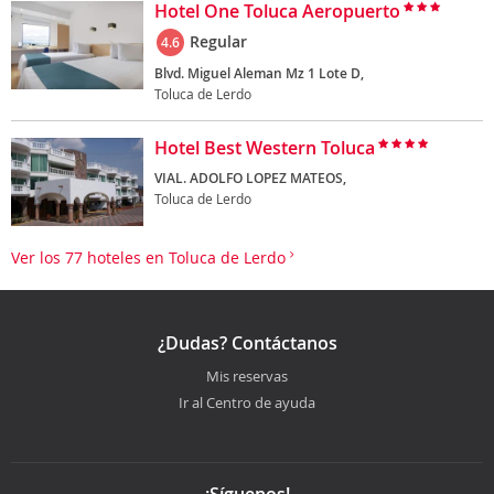
Hotel One Toluca Aeropuerto
Regular
4.6
Blvd. Miguel Aleman Mz 1 Lote D,
Toluca de Lerdo
Hotel Best Western Toluca
VIAL. ADOLFO LOPEZ MATEOS,
Toluca de Lerdo
Ver los 77 hoteles en Toluca de Lerdo
¿Dudas? Contáctanos
Mis reservas
Ir al Centro de ayuda