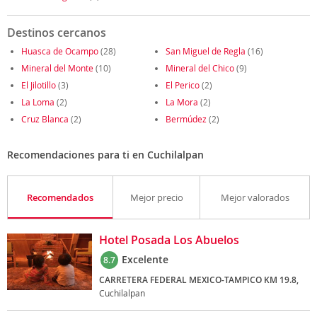
Destinos cercanos
Huasca de Ocampo
(28)
San Miguel de Regla
(16)
Mineral del Monte
(10)
Mineral del Chico
(9)
El Jilotillo
(3)
El Perico
(2)
La Loma
(2)
La Mora
(2)
Cruz Blanca
(2)
Bermúdez
(2)
Recomendaciones para ti en Cuchilalpan
Recomendados
Mejor precio
Mejor valorados
Hotel Posada Los Abuelos
Excelente
8.7
CARRETERA FEDERAL MEXICO-TAMPICO KM 19.8,
Cuchilalpan