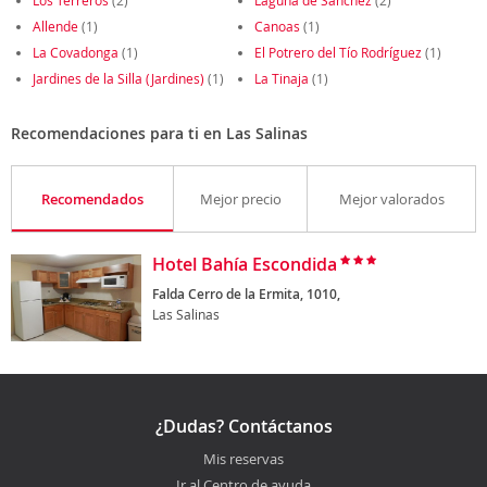
Los Terreros
(2)
Laguna de Sánchez
(2)
Allende
(1)
Canoas
(1)
La Covadonga
(1)
El Potrero del Tío Rodríguez
(1)
Jardines de la Silla (Jardines)
(1)
La Tinaja
(1)
Recomendaciones para ti en Las Salinas
Recomendados
Mejor precio
Mejor valorados
Hotel Bahía Escondida
Falda Cerro de la Ermita, 1010,
Las Salinas
¿Dudas? Contáctanos
Mis reservas
Ir al Centro de ayuda