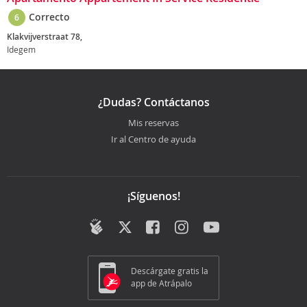
Correcto
6
Klakvijverstraat 78,
Idegem
¿Dudas? Contáctanos
Mis reservas
Ir al Centro de ayuda
¡Síguenos!
Descárgate gratis la
app de Atrápalo