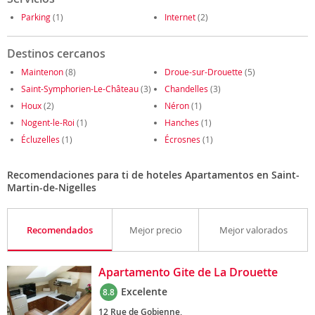
Parking
(1)
Internet
(2)
Destinos cercanos
Maintenon
(8)
Droue-sur-Drouette
(5)
Saint-Symphorien-Le-Château
(3)
Chandelles
(3)
Houx
(2)
Néron
(1)
Nogent-le-Roi
(1)
Hanches
(1)
Écluzelles
(1)
Écrosnes
(1)
Recomendaciones para ti de hoteles Apartamentos en Saint-
Martin-de-Nigelles
Recomendados
Mejor precio
Mejor valorados
Apartamento Gite de La Drouette
Excelente
8.8
12 Rue de Gobienne,