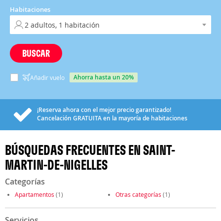
Habitaciones
BUSCAR
ahorra hasta un 20%
Añadir vuelo
¡Reserva ahora con el mejor precio garantizado!
Cancelación
GRATUITA
en la mayoría de habitaciones
BÚSQUEDAS FRECUENTES EN SAINT-
MARTIN-DE-NIGELLES
Categorías
Apartamentos
(1)
Otras categorías
(1)
Servicios