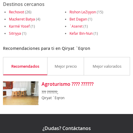
Destinos cercanos
Rechovot
(26)
Rishon LeZiyyon
(15)
Mazkeret Batya
(4)
Bet Dagan
(1)
Karmé Yosef
(1)
`Aseret
(1)
Sitriyya
(1)
Kefar Bin-Nun
(1)
Recomendaciones para ti en Qiryat `Eqron
Recomendados
Mejor precio
Mejor valorados
Agroturismo ???? ??????
??? ???????,
Qiryat `Eqron
¿Dudas? Contáctanos