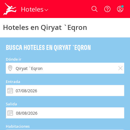
Hoteles
Login
Hoteles en Qiryat `Eqron
BUSCA HOTELES EN QIRYAT `EQRON
Dónde ir
Entrada
Salida
Habitaciones