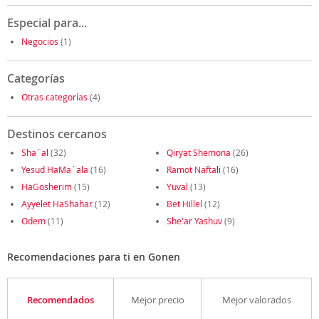
Especial para...
Negocios
(1)
Categorías
Otras categorías
(4)
Destinos cercanos
Sha´al
(32)
Qiryat Shemona
(26)
Yesud HaMa`ala
(16)
Ramot Naftali
(16)
HaGosherim
(15)
Yuval
(13)
Ayyelet HaShahar
(12)
Bet Hillel
(12)
Odem
(11)
She'ar Yashuv
(9)
Recomendaciones para ti en Gonen
Recomendados
Mejor precio
Mejor valorados