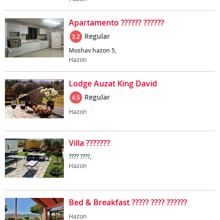
Apartamento ?????? ??????
Regular
3.2
Moshav hazon 5,
Hazon
Lodge Auzat King David
Regular
4.5
Hazon
Villa ???????
???? ????,
Hazon
Bed & Breakfast ????? ???? ??????
Hazon