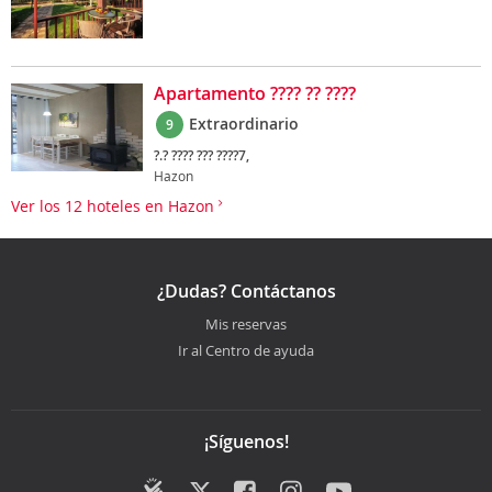
Apartamento ???? ?? ????
Extraordinario
9
?.? ???? ??? ????7,
Hazon
Ver los 12 hoteles en Hazon
¿Dudas? Contáctanos
Mis reservas
Ir al Centro de ayuda
¡Síguenos!