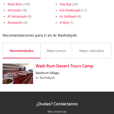
Wadi Rum
(149)
Tala Bay
(20)
Ad Disah
(18)
Ash Shakiriyah
(11)
Al Yamaniyah
(9)
As Salihiyah
(6)
Munayshir
(4)
Al Burj
(1)
Recomendaciones para ti en Ar Rashidiyah
Recomendados
Mejor precio
Mejor valorados
Wadi Rum Desert Tours Camp
Wadirum Village,
Ar Rashidiyah
¿Dudas? Contáctanos
Mis reservas