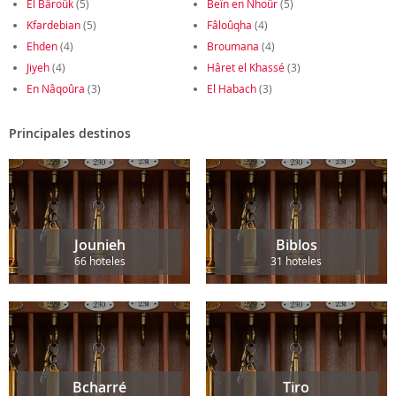
El Bâroûk
(5)
Beïn en Nhoûr
(5)
Kfardebian
(5)
Fâloûqha
(4)
Ehden
(4)
Broumana
(4)
Jiyeh
(4)
Hâret el Khassé
(3)
En Nâqoûra
(3)
El Habach
(3)
Principales destinos
Jounieh
Biblos
66 hoteles
31 hoteles
Bcharré
Tiro