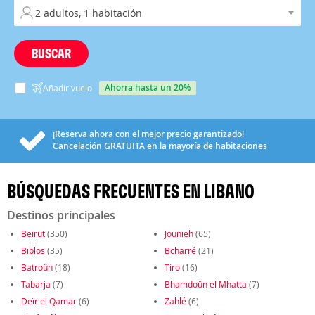
BUSCAR
ahorra hasta un 20%
Añadir vuelo
¡Reserva ahora con el mejor precio garantizado!
Cancelación
GRATUITA
en la mayoría de habitaciones
BÚSQUEDAS FRECUENTES EN LIBANO
Destinos principales
Beirut
(350)
Jounieh
(65)
Biblos
(35)
Bcharré
(21)
Batroûn
(18)
Tiro
(16)
Tabarja
(7)
Bhamdoûn el Mhatta
(7)
Deïr el Qamar
(6)
Zahlé
(6)