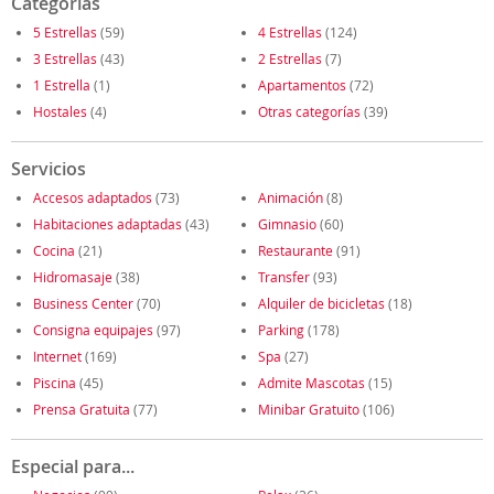
Categorías
5 Estrellas
(59)
4 Estrellas
(124)
3 Estrellas
(43)
2 Estrellas
(7)
1 Estrella
(1)
Apartamentos
(72)
Hostales
(4)
Otras categorías
(39)
Servicios
Accesos adaptados
(73)
Animación
(8)
Habitaciones adaptadas
(43)
Gimnasio
(60)
Cocina
(21)
Restaurante
(91)
Hidromasaje
(38)
Transfer
(93)
Business Center
(70)
Alquiler de bicicletas
(18)
Consigna equipajes
(97)
Parking
(178)
Internet
(169)
Spa
(27)
Piscina
(45)
Admite Mascotas
(15)
Prensa Gratuita
(77)
Minibar Gratuito
(106)
Especial para...