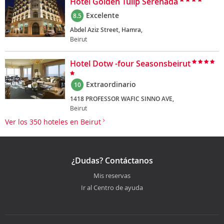
Hotel Golden Tulip Serenada
Excelente
8.5
Abdel Aziz Street, Hamra,
Beirut
Hotel Dotw -four Seasonsbeirut
Extraordinario
10
1418 PROFESSOR WAFIC SINNO AVE,
Beirut
Ver los 350 hoteles en Beirut
¿Dudas? Contáctanos
Mis reservas
Ir al Centro de ayuda