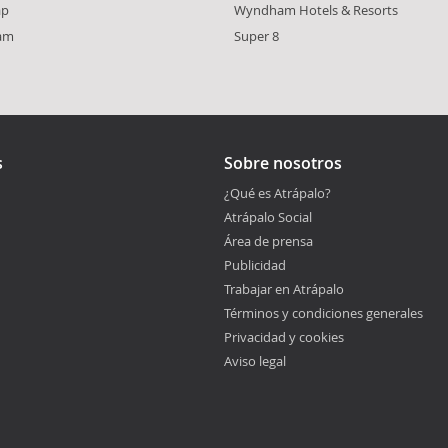
ap
Wyndham Hotels & Resorts
am
Super 8
s
Sobre nosotros
¿Qué es Atrápalo?
Atrápalo Social
Área de prensa
Publicidad
Trabajar en Atrápalo
Términos y condiciones generales
Privacidad y cookies
Aviso legal