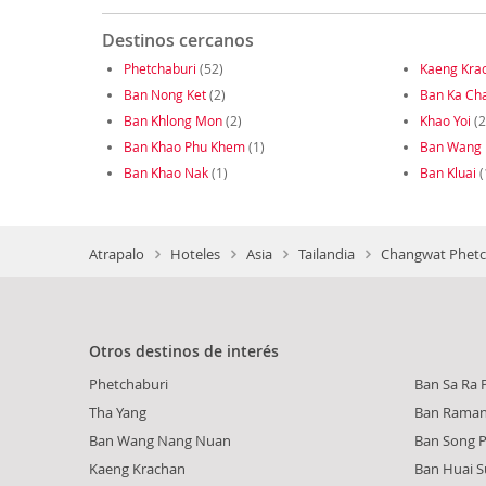
Destinos cercanos
Phetchaburi
(52)
Kaeng Kra
Ban Nong Ket
(2)
Ban Ka Ch
Ban Khlong Mon
(2)
Khao Yoi
(2
Ban Khao Phu Khem
(1)
Ban Wang
Ban Khao Nak
(1)
Ban Kluai
(
Atrapalo
Hoteles
Asia
Tailandia
Changwat Phetch
Otros destinos de interés
Phetchaburi
Ban Sa Ra 
Tha Yang
Ban Rama
Ban Wang Nang Nuan
Ban Song 
Kaeng Krachan
Ban Huai 