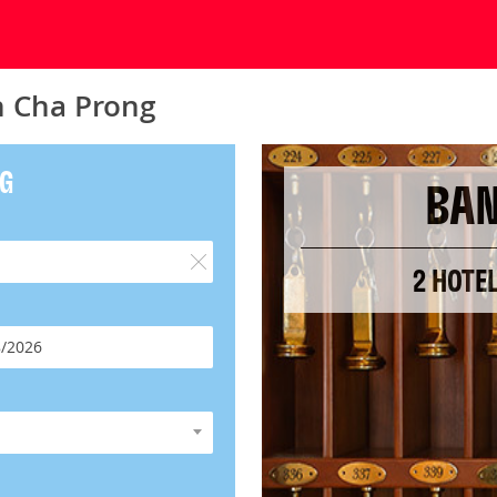
n Cha Prong
NG
BAN
2 HOTE