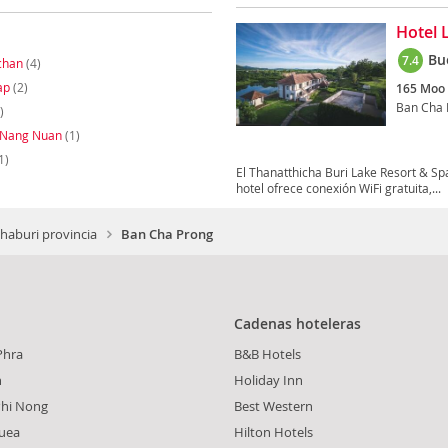
Hotel 
Bu
7.4
chan
(4)
ap
(2)
165 Moo 
Ban Cha 
)
 Nang Nuan
(1)
1)
El Thanatthicha Buri Lake Resort & Spa
hotel ofrece conexión WiFi gratuita,...
aburi provincia
Ban Cha Prong
Cadenas hoteleras
Phra
B&B Hotels
n
Holiday Inn
Phi Nong
Best Western
Suea
Hilton Hotels