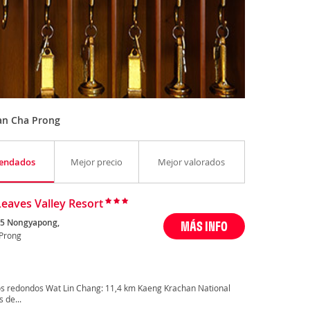
an Cha Prong
endados
Mejor precio
Mejor valorados
Leaves Valley Resort
 5 Nongyapong,
MÁS INFO
Prong
os redondos Wat Lin Chang: 11,4 km Kaeng Krachan National
 de...