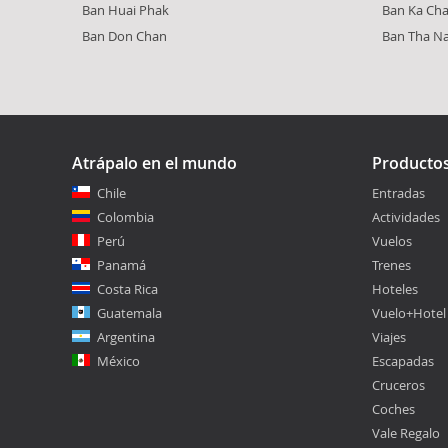
Ban Huai Phak
Ban Ka Ch
Ban Don Chan
Ban Tha N
Atrápalo en el mundo
Producto
Chile
Entradas
Colombia
Actividades
Perú
Vuelos
Panamá
Trenes
Costa Rica
Hoteles
Guatemala
Vuelo+Hotel
Argentina
Viajes
México
Escapadas
Cruceros
Coches
Vale Regalo