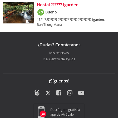
Hostal ?????? Igarden
Bueno
7.9
15/1 ?.????????-???????? ?????? ?????????? Igarden,
Ban Thung Mana
¿Dudas? Contáctanos
Mis reservas
Ir al Centro de ayuda
¡Síguenos!
Descárgate gratis la
app de Atrápalo