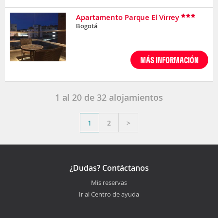
Apartamento Parque El Virrey
Bogotá
MÁS INFORMACIÓN
1
al
20
de
32
alojamientos
1
2
>
¿Dudas? Contáctanos
Mis reservas
Ir al Centro de ayuda