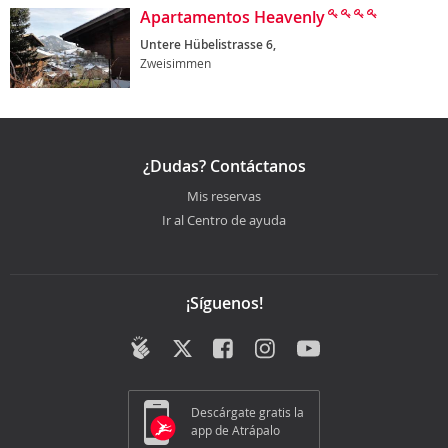
Apartamentos Heavenly
Untere Hübelistrasse 6,
Zweisimmen
¿Dudas? Contáctanos
Mis reservas
Ir al Centro de ayuda
¡Síguenos!
Descárgate gratis la
app de Atrápalo