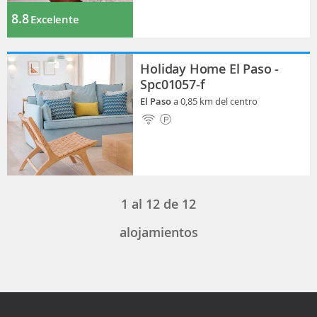
8.8
Excelente
Holiday Home El Paso -
Spc01057-f
El Paso
a 0,85 km del centro
1
al
12
de
12
alojamientos