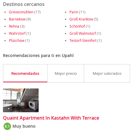
Destinos cercanos
Grevesmühlen
(17)
Parin
(11)
Barnekow
(9)
Groß Krankow
(5)
Rehna
(3)
Schönhof
(1)
Wahrstorf
(1)
Groß Walmstorf
(1)
Plüschow
(1)
Testorf-Steinfort
(1)
Recomendaciones para ti en Upahl
Recomendados
Mejor precio
Mejor valorados
Quaint Apartment In Kastahn With Terrace
Muy bueno
8.1