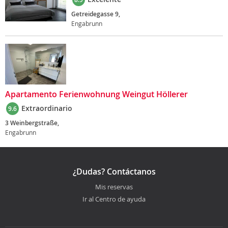
Getreidegasse 9,
Engabrunn
Apartamento Ferienwohnung Weingut Höllerer
Extraordinario
9.6
3 Weinbergstraße,
Engabrunn
¿Dudas? Contáctanos
Mis reservas
Ir al Centro de ayuda