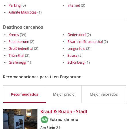
Parking
(5)
Internet
(3)
Admite Mascotas
(1)
Destinos cercanos
Krems
(39)
Gedersdorf
(2)
Feuersbrunn
(2)
Elsarn im Strasserthal
(2)
Großriedenthal
(2)
Lengenfeld
(2)
Thürnthal
(2)
Strass
(2)
Grafenegg
(1)
Schönberg
(1)
Recomendaciones para ti en Engabrunn
Recomendados
Mejor precio
Mejor valorados
Kraut & Ruabn - Stadl
Extraordinario
9.9
Am Stein 21,