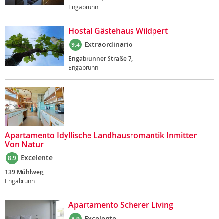
Engabrunn
Hostal Gästehaus Wildpert
Extraordinario
9.4
Engabrunner Straße 7,
Engabrunn
Apartamento Idyllische Landhausromantik Inmitten
Von Natur
Excelente
8.9
139 Mühlweg,
Engabrunn
Apartamento Scherer Living
Excelente
8.9