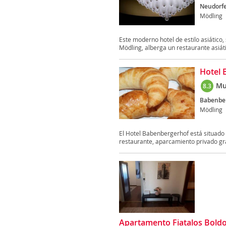
Neudorfe
Mödling
Este moderno hotel de estilo asiático, 
Mödling, alberga un restaurante asiáti
Hotel 
Mu
8.3
Babenber
Mödling
El Hotel Babenbergerhof está situado 
restaurante, aparcamiento privado grat
Apartamento Fiatalos Bold