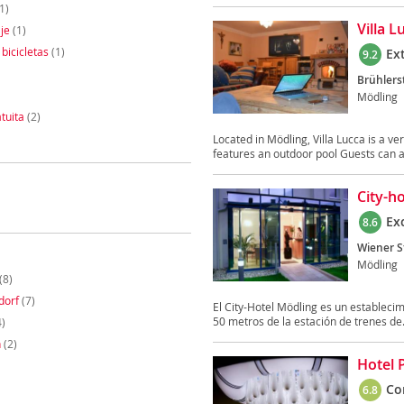
1)
Villa L
je
(1)
 bicicletas
(1)
Ex
9.2
Brühlers
Mödling
tuita
(2)
Located in Mödling, Villa Lucca is a v
features an outdoor pool Guests can al
City-h
Ex
8.6
Wiener S
Mödling
(8)
dorf
(7)
El City-Hotel Mödling es un establecim
50 metros de la estación de trenes de.
)
n
(2)
Hotel 
Co
6.8