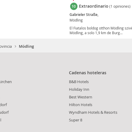
Extraordinario
10
(1 opiniones)
Gabrieler Straße,
Mödling
El Fiatalos boldog otthon Mödling szivé
Mödling, a solo 1,9 km de Burg...
ovincia
Mödling
Cadenas hoteleras
irchen
B&B Hotels
Holiday Inn
m
Best Western
dorf
Hilton Hotels
udorf
Wyndham Hotels & Resorts
l
Super 8