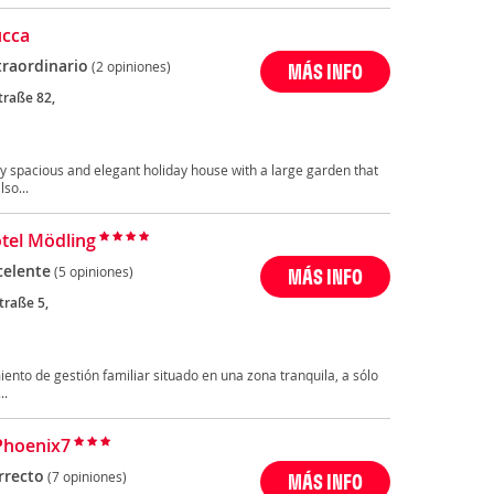
ucca
traordinario
(2 opiniones)
MÁS INFO
traße 82,
ery spacious and elegant holiday house with a large garden that
so...
otel Mödling
celente
(5 opiniones)
MÁS INFO
traße 5,
iento de gestión familiar situado en una zona tranquila, a sólo
..
Phoenix7
rrecto
(7 opiniones)
MÁS INFO