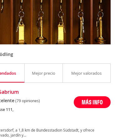
ödling
endados
Mejor precio
Mejor valorados
Gabrium
celente
(79 opiniones)
MÁS INFO
se 111,
ersdorf, a 1,8 km de Bundesstadion Südstadt, y ofrece
ado, jardín y...