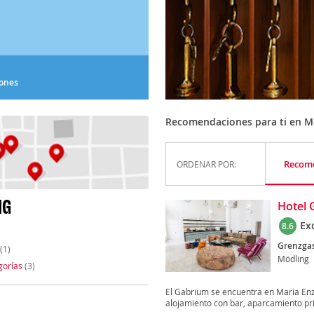
iones
Recomendaciones para ti en M
Recom
ORDENAR POR:
NG
Hotel 
Ex
8.6
Grenzgas
(1)
Mödling
gorías
(3)
El Gabrium se encuentra en Maria Enz
alojamiento con bar, aparcamiento priv