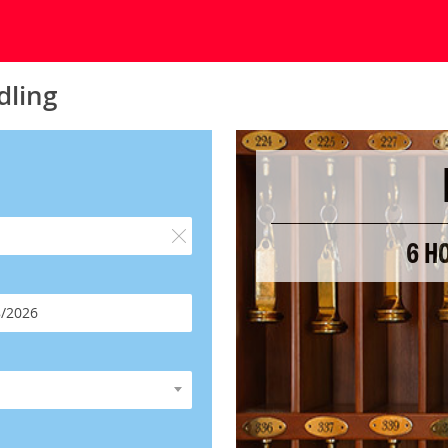
dling
6 H