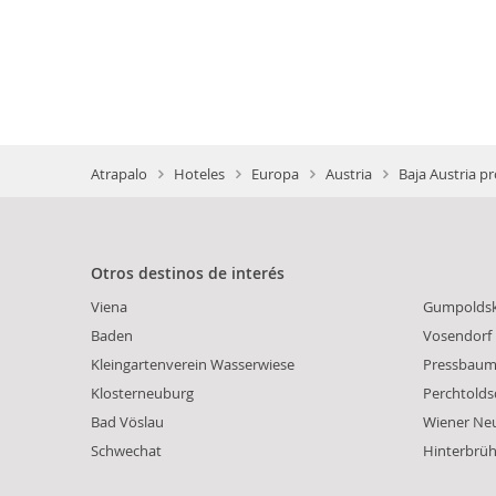
Atrapalo
Hoteles
Europa
Austria
Baja Austria pr
Otros destinos de interés
Viena
Gumpoldsk
Baden
Vosendorf
Kleingartenverein Wasserwiese
Pressbau
Klosterneuburg
Perchtolds
Bad Vöslau
Wiener Ne
Schwechat
Hinterbrüh