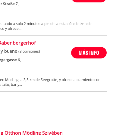
r Straße 7,
situado a solo 2 minutos a pie de la estación de tren de
co y ofrece...
Babenbergerhof
y bueno
(3 opiniones)
MÁS INFO
gergasse 6,
en Mödling, a 3,5 km de Seegrotte, y ofrece alojamiento con
uito, bar y...
og Otthon Mödling Szivében