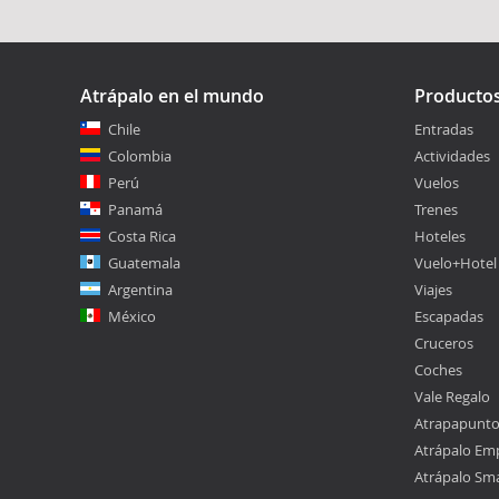
Atrápalo en el mundo
Producto
Chile
Entradas
Colombia
Actividades
Perú
Vuelos
Panamá
Trenes
Costa Rica
Hoteles
Guatemala
Vuelo+Hotel
Argentina
Viajes
México
Escapadas
Cruceros
Coches
Vale Regalo
Atrapapunt
Atrápalo Em
Atrápalo Sm