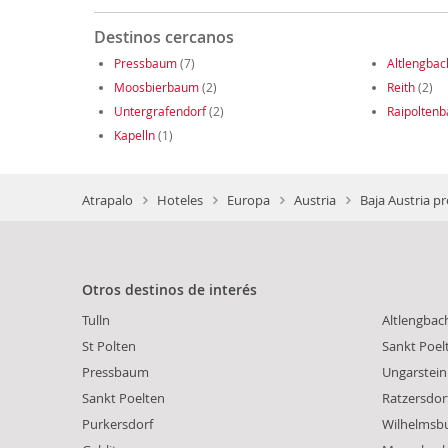
Destinos cercanos
Pressbaum
(7)
Altlengbac
Moosbierbaum
(2)
Reith
(2)
Untergrafendorf
(2)
Raipoltenb
Kapelln
(1)
Atrapalo
Hoteles
Europa
Austria
Baja Austria pr
Otros destinos de interés
Tulln
Altlengbac
St Polten
Sankt Poel
Pressbaum
Ungarstein
Sankt Poelten
Ratzersdorf
Purkersdorf
Wilhelmsb