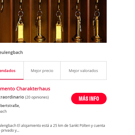
Neulengbach
endados
Mejor precio
Mejor valorados
amento Charakterhaus
traordinario
(20 opiniones)
MÁS INFO
bertstraße,
bach
lengbach El alojamiento está a 25 km de Sankt Pölten y cuenta
privado y...