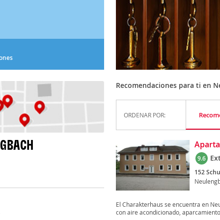
iones
Recomendaciones para ti en 
Recom
ORDENAR POR:
NGBACH
Apart
Ex
9.6
152 Schu
Neuleng
El Charakterhaus se encuentra en Neu
con aire acondicionado, aparcamiento 
)