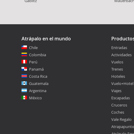
Gablitz
Mauerbac
Atrápalo en el mundo
Producto
Chile
Entradas
Colombia
Actividades
Perú
Vuelos
Panamá
Trenes
Costa Rica
Hoteles
Guatemala
Vuelo+Hotel
Argentina
Viajes
México
Escapadas
Cruceros
Coches
Vale Regalo
Atrapapunt
Atrápalo Em