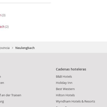
h
(3)
ach
(2)
ovincia
Neulengbach
Cadenas hoteleras
h
B&B Hotels
ten
Holiday Inn
Best Western
 an der Traisen
Hilton Hotels
urg
Wyndham Hotels & Resorts