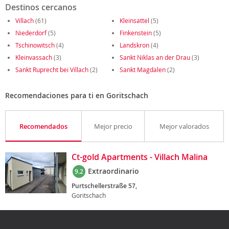
Destinos cercanos
Villach
(61)
Kleinsattel
(5)
Niederdorf
(5)
Finkenstein
(5)
Tschinowitsch
(4)
Landskron
(4)
Kleinvassach
(3)
Sankt Niklas an der Drau
(3)
Sankt Ruprecht bei Villach
(2)
Sankt Magdalen
(2)
Recomendaciones para ti en Goritschach
Recomendados
Mejor precio
Mejor valorados
Ct-gold Apartments - Villach Malina
Extraordinario
9.2
Purtschellerstraße 57,
Goritschach