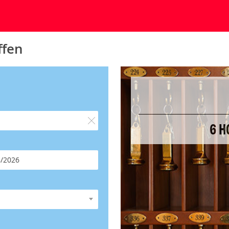
ffen
6 H