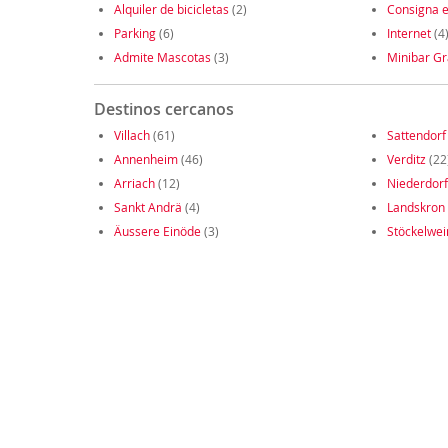
Alquiler de bicicletas
(2)
Consigna e
Parking
(6)
Internet
(4
Admite Mascotas
(3)
Minibar Gr
Destinos cercanos
Villach
(61)
Sattendorf
Annenheim
(46)
Verditz
(22
Arriach
(12)
Niederdorf
Sankt Andrä
(4)
Landskron
Äussere Einöde
(3)
Stöckelwei