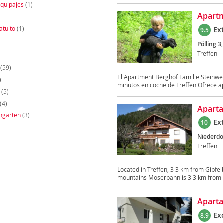
quipajes
(1)
Apartm
)
atuito
(1)
Ex
9.5
Pölling 3,
Treffen
(59)
El Apartment Berghof Familie Steinwe
)
minutos en coche de Treffen Ofrece a
(5)
(4)
Aparta
ngarten
(3)
Ex
10
Niederdo
Treffen
Located in Treffen, 3 3 km from Gipfe
mountains Moserbahn is 3 3 km from th
Aparta
Ex
8.9