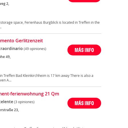
weg 2,
i storage space, Ferienhaus Burgblick is located in Treffen in the
.
mento Gerlitzenzeit
traordinario
(49 opiniones)
MÁS INFO
he 49,
t in Treffen Bad Kleinkirchheim is 17 km away There is also a
ven A...
ment-ferienwohnung 21 Qm
celente
(3 opiniones)
MÁS INFO
erstraße 23,