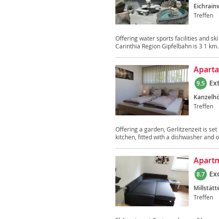
Eichrain
Treffen
Offering water sports facilities and sk
Carinthia Region Gipfelbahn is 3 1 km..
Aparta
Ex
9.5
Kanzelhö
Treffen
Offering a garden, Gerlitzenzeit is se
kitchen, fitted with a dishwasher and o
Apart
Ex
8.7
Millstätt
Treffen