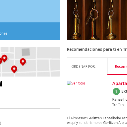
iones
Recomendaciones para ti en Tr
Recom
ORDENAR POR:
N
Aparta
Ex
9
Kanzelhö
Treffen
El Almresort Gerlitzen Kanzelhöhe est
esquí y senderismo de Gerlitzen Alp, a 
)