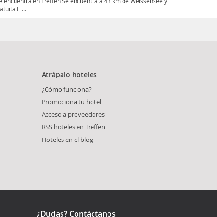
 encuentra en Treffen Se encuentra a 43 km de Weissensee y
uita El...
Atrápalo hoteles
¿Cómo funciona?
Promociona tu hotel
Acceso a proveedores
RSS hoteles en Treffen
Hoteles en el blog
¿Dudas? Contáctanos