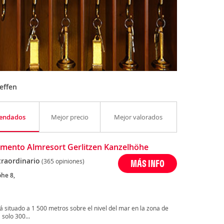
effen
endados
Mejor precio
Mejor valorados
mento Almresort Gerlitzen Kanzelhöhe
traordinario
(365 opiniones)
MÁS INFO
he 8,
á situado a 1 500 metros sobre el nivel del mar en la zona de
solo 300...