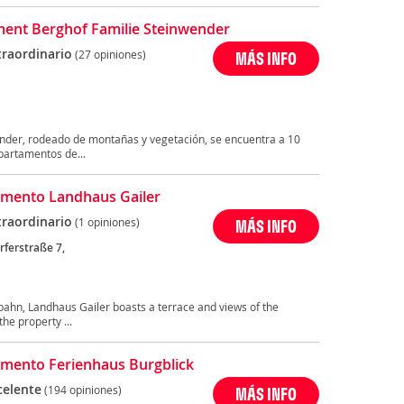
ent Berghof Familie Steinwender
traordinario
(27 opiniones)
MÁS INFO
nder, rodeado de montañas y vegetación, se encuentra a 10
partamentos de...
mento Landhaus Gailer
traordinario
(1 opiniones)
MÁS INFO
rferstraße 7,
lbahn, Landhaus Gailer boasts a terrace and views of the
e property ...
mento Ferienhaus Burgblick
celente
(194 opiniones)
MÁS INFO