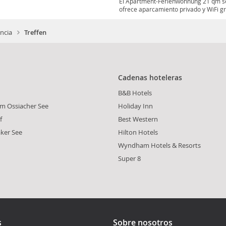
El Apartment-Ferienwohnung 21 qm se
ofrece aparcamiento privado y WiFi grat
incia
Treffen
Cadenas hoteleras
B&B Hotels
am Ossiacher See
Holiday Inn
f
Best Western
ker See
Hilton Hotels
Wyndham Hotels & Resorts
Super 8
s
Sobre nosotros