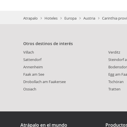
Atrapalo
Hoteles
Europa
Austria
Carinthia prov
Otros destinos de interés
Villach
Verditz
Sattendorf
Steindorf 
Annenheim
Bodensdor
Faak am See
Egg am Faa
Drobollach am Faakersee
Tschöran
Ossiach
Tratten
Atrápalo en el mundo
Producto