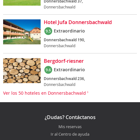
Donnersbachwald 37,
Donnersbachwald
Hotel Jufa Donnersbachwald
Extraordinario
9.5
Donnersbachwald 190,
Donnersbachwald
Bergdorf-riesner
Extraordinario
9.6
Donnersbachwald 236,
Donnersbachwald
Ver los 50 hoteles en Donnersbachwald
¿Dudas? Contáctanos
Mis reservas
Ir al Centro de ayuda