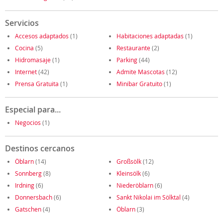
Servicios
Accesos adaptados
(1)
Habitaciones adaptadas
(1)
Cocina
(5)
Restaurante
(2)
Hidromasaje
(1)
Parking
(44)
Internet
(42)
Admite Mascotas
(12)
Prensa Gratuita
(1)
Minibar Gratuito
(1)
Especial para...
Negocios
(1)
Destinos cercanos
Öblarn
(14)
Großsölk
(12)
Sonnberg
(8)
Kleinsölk
(6)
Irdning
(6)
Niederöblarn
(6)
Donnersbach
(6)
Sankt Nikolai im Sölktal
(4)
Gatschen
(4)
Öblarn
(3)