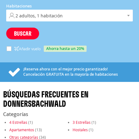
Habitaciones
BUSCAR
ahorra hasta un 20%
Añadir vuelo
¡Reserva ahora con el mejor precio garantizado!
Cancelación
GRATUITA
en la mayoría de habitaciones
BÚSQUEDAS FRECUENTES EN
DONNERSBACHWALD
Categorías
4 Estrellas
(1)
3 Estrellas
(1)
Apartamentos
(13)
Hostales
(1)
Otras categorías
(34)