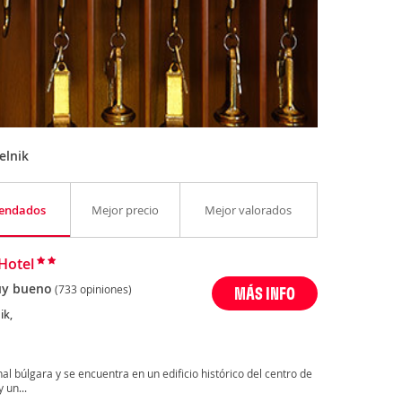
elnik
endados
Mejor precio
Mejor valorados
Hotel
y bueno
(733 opiniones)
MÁS INFO
ik,
al búlgara y se encuentra en un edificio histórico del centro de
 un...