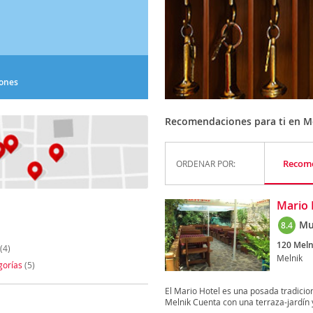
iones
Recomendaciones para ti en M
Recom
ORDENAR POR:
Mario 
Mu
8.4
120 Meln
(4)
Melnik
gorías
(5)
El Mario Hotel es una posada tradicion
Melnik Cuenta con una terraza-jardín y