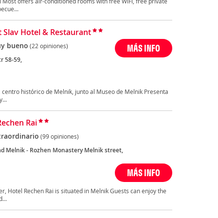
Most offers air-conditioned rooms with free WiFi, free private
ecue...
 Slav Hotel & Restaurant
y bueno
(22 opiniones)
MÁS INFO
r 58-59,
l centro histórico de Melnik, junto al Museo de Melnik Presenta
...
Rechen Rai
traordinario
(99 opiniones)
d Melnik - Rozhen Monastery Melnik street,
MÁS INFO
er, Hotel Rechen Rai is situated in Melnik Guests can enjoy the
...