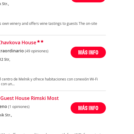
 Str.,
s own winery and offers wine tastings to guests The on-site
Chavkova House
traordinario
(49 opiniones)
MÁS INFO
2 Str,
centro de Melnik y ofrece habitaciones con conexión Wi-Fi
con un...
 Guest House Rimski Most
eno
(1 opiniones)
MÁS INFO
ik Str.,