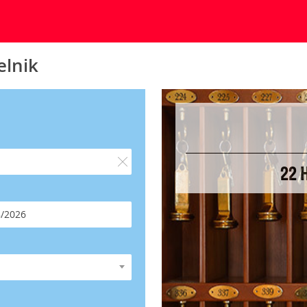
elnik
22 