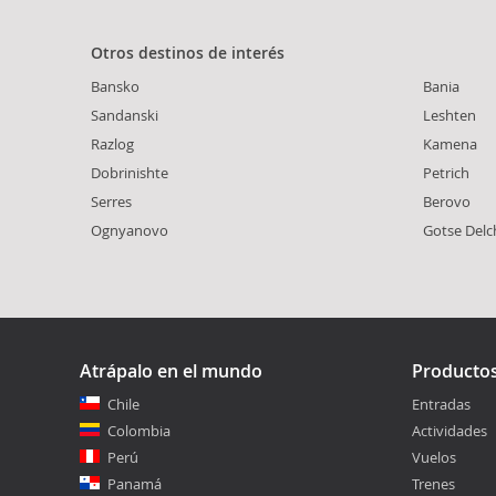
Otros destinos de interés
Bansko
Bania
Sandanski
Leshten
Razlog
Kamena
Dobrinishte
Petrich
Serres
Berovo
Ognyanovo
Gotse Delc
Atrápalo en el mundo
Producto
Chile
Entradas
Colombia
Actividades
Perú
Vuelos
Panamá
Trenes