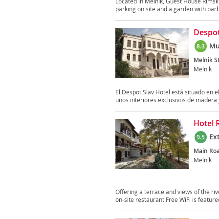
Located in Melnik, Guest House Rimski 
parking on site and a garden with barb
Despot
Mu
8.3
Melnik St
Melnik
El Despot Slav Hotel está situado en e
unos interiores exclusivos de madera y
Hotel 
Ex
9.5
Main Roa
Melnik
Offering a terrace and views of the riv
on-site restaurant Free WiFi is featured