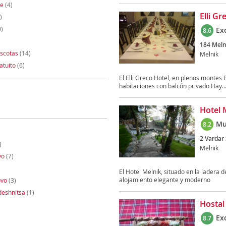
te
(4)
Elli Gr
)
)
Ex
8.6
184 Melni
scotas
(14)
Melnik
atuito
(6)
El Elli Greco Hotel, en plenos montes Pi
habitaciones con balcón privado Hay..
Hotel 
Mu
8.2
2 Vardar 
)
Melnik
vo
(7)
El Hotel Melnik, situado en la ladera 
alojamiento elegante y moderno
ovo
(3)
deshnitsa
(1)
Hostal
Ex
8.7