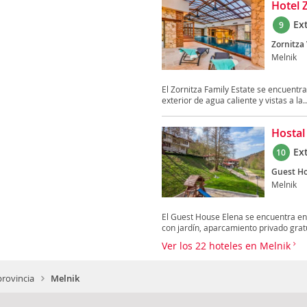
Hotel 
Ex
9
Zornitza 
Melnik
El Zornitza Family Estate se encuentra
exterior de agua caliente y vistas a la..
Hostal
Ex
10
Guest Ho
Melnik
El Guest House Elena se encuentra en 
con jardín, aparcamiento privado gratu
Ver los 22 hoteles en Melnik
rovincia
Melnik