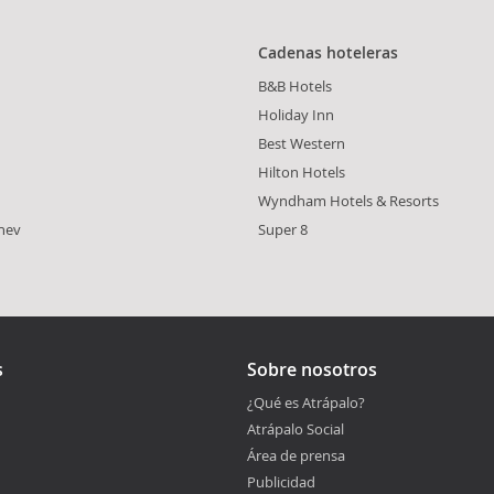
Cadenas hoteleras
B&B Hotels
Holiday Inn
Best Western
Hilton Hotels
Wyndham Hotels & Resorts
hev
Super 8
s
Sobre nosotros
¿Qué es Atrápalo?
Atrápalo Social
Área de prensa
Publicidad