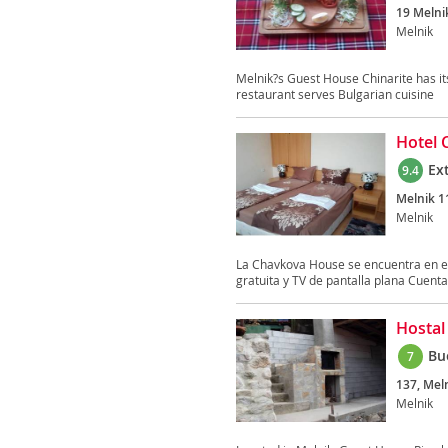
19 Melnik
Melnik
Melnik?s Guest House Chinarite has it
restaurant serves Bulgarian cuisine
Hotel 
Ex
9.4
Melnik 11
Melnik
La Chavkova House se encuentra en el 
gratuita y TV de pantalla plana Cuenta 
Hostal
Bu
7
137, Meln
Melnik