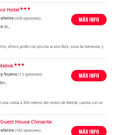
eco Hotel
celente
(458 opiniones)
MÁS INFO
k St.,
rin, ofrece jardín con piscina al aire libre, zona de bienestar y
.
Melnik
y bueno
(13 opiniones)
MÁS INFO
Str.,
de una colina a 300 metros del centro de Melnik, cuenta con un
 Guest House Chinarite
celente
(105 opiniones)
MÁS INFO