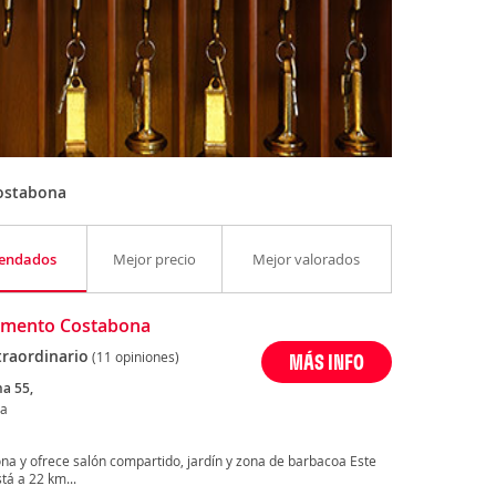
ostabona
endados
Mejor precio
Mejor valorados
amento Costabona
traordinario
(11 opiniones)
MÁS INFO
a 55,
na
na y ofrece salón compartido, jardín y zona de barbacoa Este
tá a 22 km...