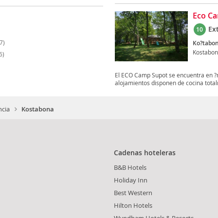
Eco C
Ex
10
7)
Ko?tabon
Kostabo
6)
El ECO Camp Supot se encuentra en ?ma
alojamientos disponen de cocina total
ncia
Kostabona
Cadenas hoteleras
B&B Hotels
Holiday Inn
Best Western
Hilton Hotels
Wyndham Hotels & Resorts