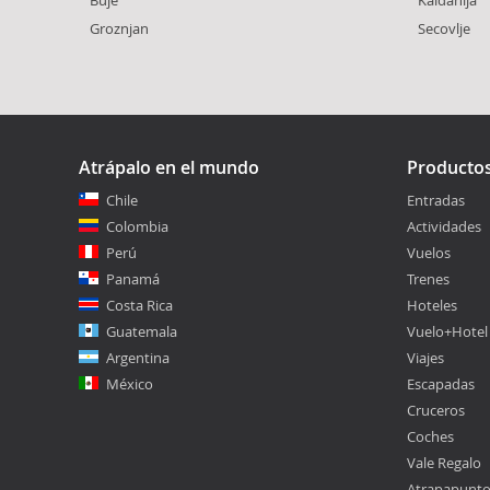
Groznjan
Secovlje
Atrápalo en el mundo
Producto
Chile
Entradas
Colombia
Actividades
Perú
Vuelos
Panamá
Trenes
Costa Rica
Hoteles
Guatemala
Vuelo+Hotel
Argentina
Viajes
México
Escapadas
Cruceros
Coches
Vale Regalo
Atrapapunt