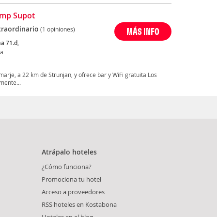
amp Supot
traordinario
(1 opiniones)
MÁS INFO
a 71.d,
na
rje, a 22 km de Strunjan, y ofrece bar y WiFi gratuita Los
mente...
Atrápalo hoteles
¿Cómo funciona?
Promociona tu hotel
Acceso a proveedores
RSS hoteles en Kostabona
Hoteles en el blog