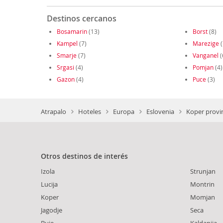
Destinos cercanos
Bosamarin
(13)
Borst
(8)
Kampel
(7)
Marezige
(
Smarje
(7)
Vanganel
(
Srgasi
(4)
Pomjan
(4)
Gazon
(4)
Puce
(3)
Atrapalo
Hoteles
Europa
Eslovenia
Koper provi
Otros destinos de interés
Izola
Strunjan
Lucija
Montrin
Koper
Momjan
Jagodje
Seca
Buje
Kaldanija