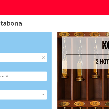
stabona
K
2 HO