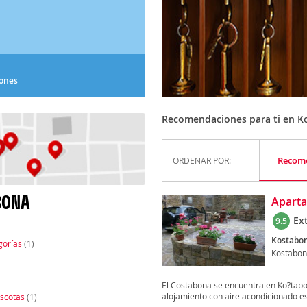
iones
Recomendaciones para ti en K
Recom
ORDENAR POR:
BONA
Apart
Ex
9.5
Kostabon
gorías
(1)
Kostabo
El Costabona se encuentra en Ko?tabo
alojamiento con aire acondicionado es
scotas
(1)