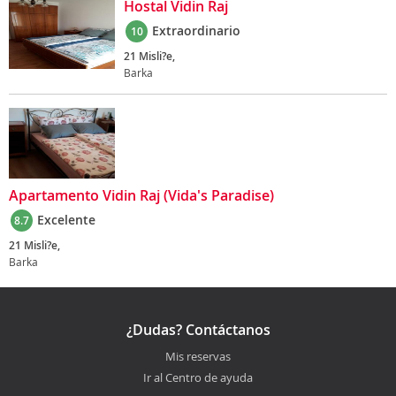
Hostal Vidin Raj
Extraordinario
10
21 Misli?e,
Barka
Apartamento Vidin Raj (Vida's Paradise)
Excelente
8.7
21 Misli?e,
Barka
¿Dudas? Contáctanos
Mis reservas
Ir al Centro de ayuda