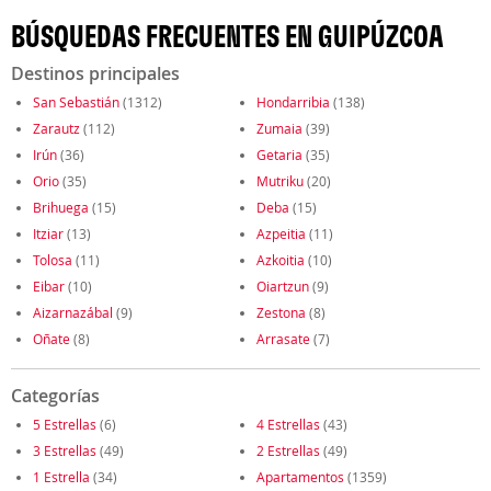
BÚSQUEDAS FRECUENTES EN GUIPÚZCOA
Destinos principales
San Sebastián
(1312)
Hondarribia
(138)
Zarautz
(112)
Zumaia
(39)
Irún
(36)
Getaria
(35)
Orio
(35)
Mutriku
(20)
Brihuega
(15)
Deba
(15)
Itziar
(13)
Azpeitia
(11)
Tolosa
(11)
Azkoitia
(10)
Eibar
(10)
Oiartzun
(9)
Aizarnazábal
(9)
Zestona
(8)
Oñate
(8)
Arrasate
(7)
Categorías
5 Estrellas
(6)
4 Estrellas
(43)
3 Estrellas
(49)
2 Estrellas
(49)
1 Estrella
(34)
Apartamentos
(1359)