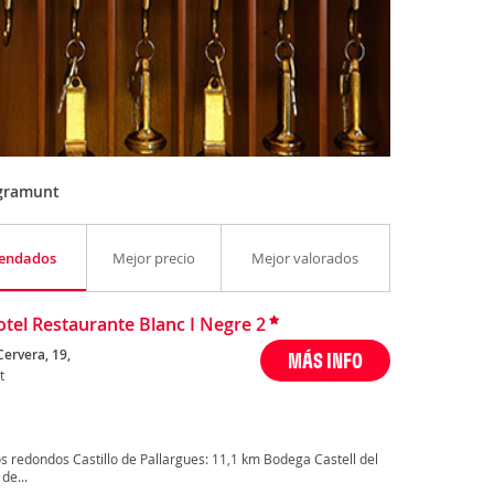
Agramunt
endados
Mejor precio
Mejor valorados
tel Restaurante Blanc I Negre 2
Cervera, 19,
MÁS INFO
t
 redondos Castillo de Pallargues: 11,1 km Bodega Castell del
de...