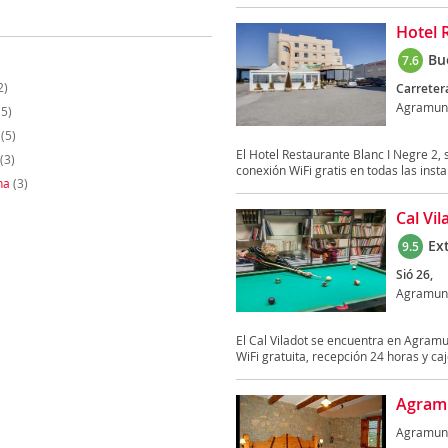
Hotel 
Bu
7.6
2)
Carreter
Agramun
5)
(5)
El Hotel Restaurante Blanc I Negre 2, 
(3)
conexión WiFi gratis en todas las instal
na
(3)
Cal Vil
Ex
9.5
Sió 26,
Agramun
El Cal Viladot se encuentra en Agramun
WiFi gratuita, recepción 24 horas y caj
Agramu
Agramun