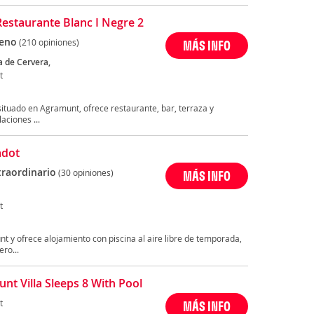
Restaurante Blanc I Negre 2
eno
(210 opiniones)
MÁS INFO
a de Cervera,
t
situado en Agramunt, ofrece restaurante, bar, terraza y
aciones ...
adot
traordinario
(30 opiniones)
MÁS INFO
t
t y ofrece alojamiento con piscina al aire libre de temporada,
ero...
nt Villa Sleeps 8 With Pool
t
MÁS INFO