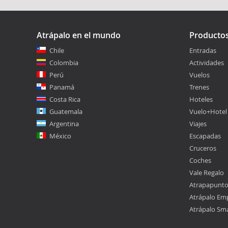
Atrápalo en el mundo
Producto
Chile
Entradas
Colombia
Actividades
Perú
Vuelos
Panamá
Trenes
Costa Rica
Hoteles
Guatemala
Vuelo+Hotel
Argentina
Viajes
México
Escapadas
Cruceros
Coches
Vale Regalo
Atrapapunt
Atrápalo Em
Atrápalo Sm