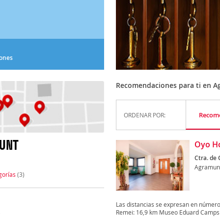
iones
Recomendaciones para ti en 
Recom
ORDENAR POR:
MUNT
Oyo Ho
Ctra. de 
Agramun
gorías
(3)
Las distancias se expresan en números
Remei: 16,9 km Museo Eduard Camps 
)