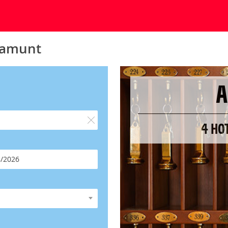
ramunt
A
4 HO