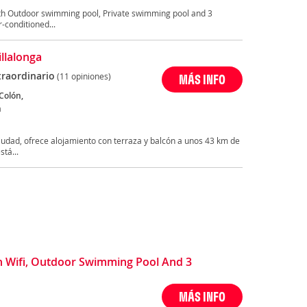
ith Outdoor swimming pool, Private swimming pool and 3
-conditioned...
illalonga
traordinario
(11 opiniones)
MÁS INFO
Colón,
a
 ciudad, ofrece alojamiento con terraza y balcón a unos 43 km de
stá...
 Wifi, Outdoor Swimming Pool And 3
MÁS INFO