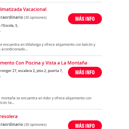
limatizada Vacacional
traordinario
(30 opiniones)
MÁS INFO
 l'Escola, 5,
a
ncuentra en Villalonga y ofrece alojamiento con balcón y
e acondicionado...
mento Con Piscina y Vista a La Montaña
ronger 27, escalera 2, piso 2, puerta 7,
MÁS INFO
a
la montaña se encuentra en Ador y ofrece alojamiento con
lcón Se...
resolera
traordinario
(30 opiniones)
MÁS INFO