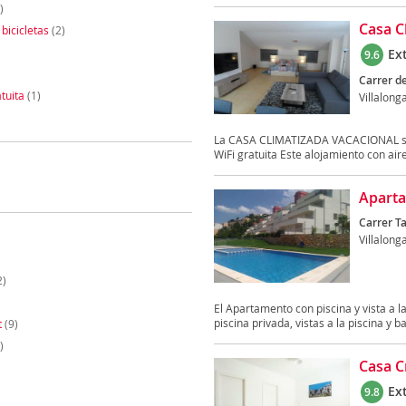
)
Casa C
 bicicletas
(2)
Ex
9.6
Carrer de
tuita
(1)
Villalong
La CASA CLIMATIZADA VACACIONAL se e
WiFi gratuita Este alojamiento con air
Aparta
Carrer Ta
Villalong
2)
El Apartamento con piscina y vista a 
piscina privada, vistas a la piscina y ba
t
(9)
)
Casa C
Ex
9.8