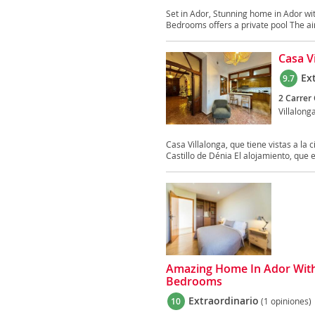
Set in Ador, Stunning home in Ador w
Bedrooms offers a private pool The air
Casa V
Ex
9.7
2 Carrer 
Villalong
Casa Villalonga, que tiene vistas a la
Castillo de Dénia El alojamiento, que e
Amazing Home In Ador With
Bedrooms
Extraordinario
10
(1 opiniones)