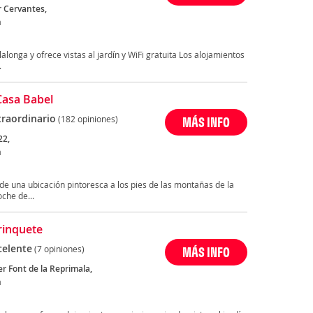
r Cervantes,
a
alonga y ofrece vistas al jardín y WiFi gratuita Los alojamientos
.
Casa Babel
traordinario
(182 opiniones)
MÁS INFO
22,
a
 de una ubicación pintoresca a los pies de las montañas de la
che de...
rinquete
celente
(7 opiniones)
MÁS INFO
r Font de la Reprimala,
a