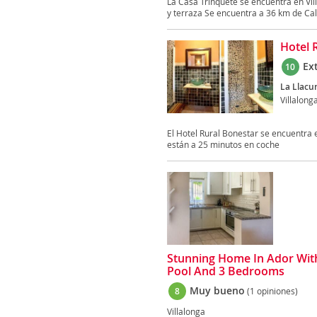
La Casa Trinquete se encuentra en Vill
y terraza Se encuentra a 36 km de Calp
Hotel 
Ex
10
La Llacun
Villalong
El Hotel Rural Bonestar se encuentra e
están a 25 minutos en coche
Stunning Home In Ador Wit
Pool And 3 Bedrooms
Muy bueno
8
(1 opiniones)
Villalonga