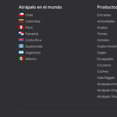
Atrápalo en el mundo
Producto
Chile
Entradas
Colombia
Actividades
Perú
Vuelos
Panamá
Trenes
Costa Rica
Hoteles
Guatemala
Vuelo+Hotel
Argentina
Viajes
México
Escapadas
Cruceros
Coches
Vale Regalo
Atrapapunt
Atrápalo Em
Atrápalo Sm