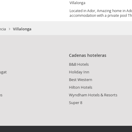
Villalonga
Located in Ador, Amazing home in Ad
accommodation with a private pool The
ncia
Villalonga
Cadenas hoteleras
B&B Hotels
ugat
Holiday Inn
Best Western
Hilton Hotels
es
Wyndham Hotels & Resorts
Super 8