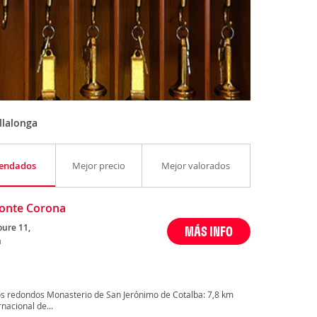
llalonga
endados
Mejor precio
Mejor valorados
Monte Corona
oure 11,
MÁS INFO
a
s redondos Monasterio de San Jerónimo de Cotalba: 7,8 km
nacional de...