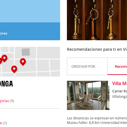
iones
Recomendaciones para ti en Vi
Recom
ORDENAR POR:
ONGA
Villa 
Carrer R
Villalong
gorías
(9)
Las distancias se expresan en número
Museu Faller: 8,8 km Universidad Inter
te
(2)