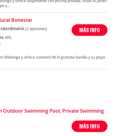
alonga y ofrece alojamiento con piscina privada, vistas al jardín
e y...
Rural Bonestar
traordinario
(2 opiniones)
MÁS INFO
a, s/n,
a
n Villalonga y ofrece conexión Wi-Fi gratuita Gandía y su playa
h Outdoor Swimming Pool, Private Swimming
MÁS INFO