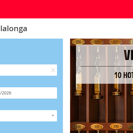
llalonga
V
10 HO