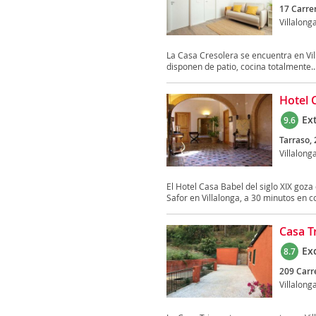
17 Carre
Villalong
La Casa Cresolera se encuentra en Vill
disponen de patio, cocina totalmente..
Hotel 
Ex
9.6
Tarraso, 
Villalong
El Hotel Casa Babel del siglo XIX goza
Safor en Villalonga, a 30 minutos en co
Casa T
Ex
8.7
209 Carre
Villalong