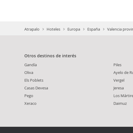
Atrapalo
Hoteles
Europa
España
Valencia provi
Otros destinos de interés
Gandía
Piles
Oliva
Ayelo de R
Els Poblets
Vergel
Casas Devesa
Jeresa
Pego
Los Mártir
Xeraco
Daimuz