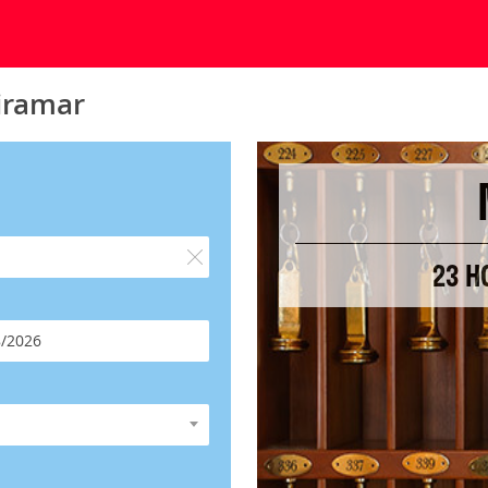
iramar
23 H