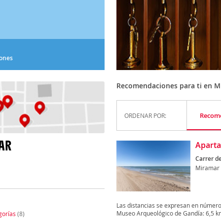
iones
Recomendaciones para ti en M
Recom
ORDENAR POR:
AR
Apart
Carrer de 
Miramar
Las distancias se expresan en número
Museo Arqueológico de Gandía: 6,5 km
gorías
(8)