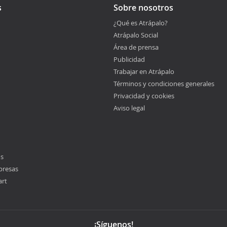
s
Sobre nosotros
¿Qué es Atrápalo?
Atrápalo Social
Área de prensa
Publicidad
Trabajar en Atrápalo
Términos y condiciones generales
Privacidad y cookies
Aviso legal
os
presas
art
¡Síguenos!