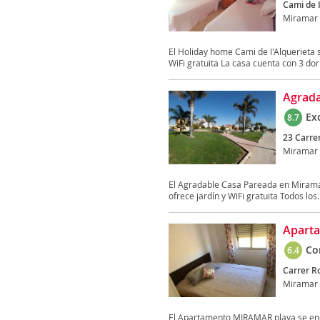
Cami de I
Miramar
El Holiday home Cami de I'Alquerieta
WiFi gratuita La casa cuenta con 3 dorm
Agrada
Ex
8.7
23 Carrer
Miramar
El Agradable Casa Pareada en Miramar
ofrece jardín y WiFi gratuita Todos los..
Aparta
Co
6.4
Carrer R
Miramar
El Apartamento MIRAMAR playa se enc