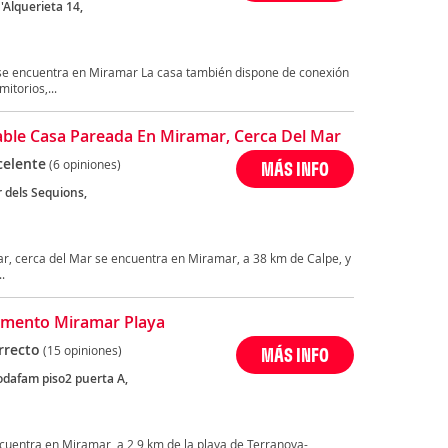
'Alquerieta 14,
 se encuentra en Miramar La casa también dispone de conexión
itorios,...
ble Casa Pareada En Miramar, Cerca Del Mar
celente
(6 opiniones)
MÁS INFO
 dels Sequions,
, cerca del Mar se encuentra en Miramar, a 38 km de Calpe, y
.
mento Miramar Playa
rrecto
(15 opiniones)
MÁS INFO
odafam piso2 puerta A,
uentra en Miramar, a 2,9 km de la playa de Terranova-