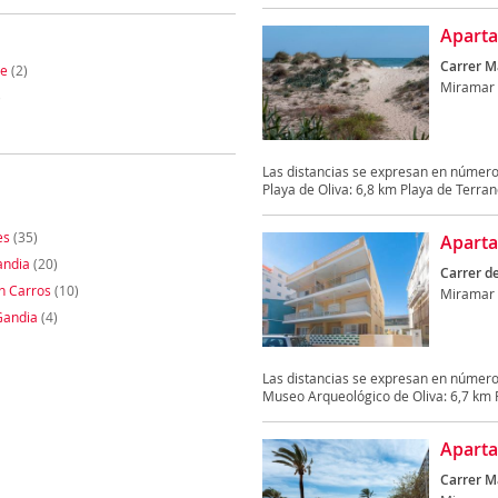
Apart
Carrer Ma
te
(2)
Miramar
)
Las distancias se expresan en número
Playa de Oliva: 6,8 km Playa de Terrano
es
(35)
Apart
andia
(20)
Carrer de
en Carros
(10)
Miramar
Gandia
(4)
Las distancias se expresan en número
Museo Arqueológico de Oliva: 6,7 km P
Apart
Carrer Ma