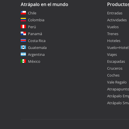
Atrápalo en el mundo
Producto
Chile
Entradas
Colombia
Actividades
Perú
Vuelos
Panamá
Trenes
Costa Rica
Hoteles
Guatemala
Vuelo+Hotel
Argentina
Viajes
México
Escapadas
Cruceros
Coches
Vale Regalo
Atrapapunt
Atrápalo Em
Atrápalo Sm