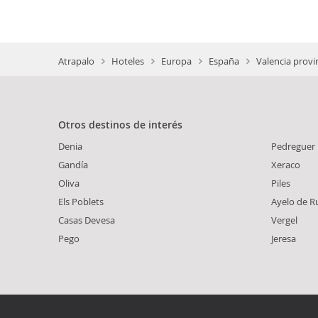
Atrapalo
Hoteles
Europa
España
Valencia provi
Otros destinos de interés
Denia
Pedreguer
Gandía
Xeraco
Oliva
Piles
Els Poblets
Ayelo de R
Casas Devesa
Vergel
Pego
Jeresa